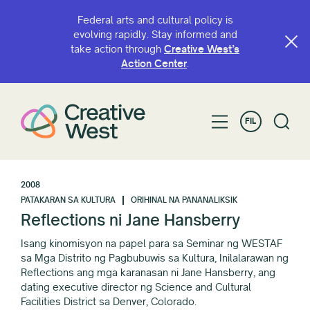
Federal arts and cultural policy is
evolving rapidly. Stay informed and
take action through
Creative West’s
Action Center
.
FIL
2008
PATAKARAN SA KULTURA
ORIHINAL NA PANANALIKSIK
Reflections ni Jane Hansberry
Isang kinomisyon na papel para sa Seminar ng WESTAF
sa Mga Distrito ng Pagbubuwis sa Kultura, Inilalarawan ng
Reflections ang mga karanasan ni Jane Hansberry, ang
dating executive director ng Science and Cultural
Facilities District sa Denver, Colorado.