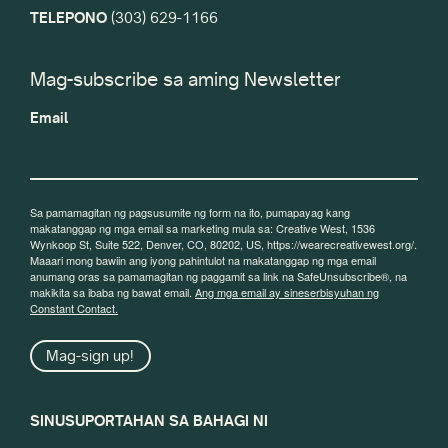
TELEPONO
(303) 629-1166
Mag-subscribe sa aming Newsletter
Email
Sa pamamagitan ng pagsusumite ng form na ito, pumapayag kang
makatanggap ng mga email sa marketing mula sa: Creative West, 1536
Wynkoop St, Suite 522, Denver, CO, 80202, US, https://wearecreativewest.org/.
Maaari mong bawiin ang iyong pahintulot na makatanggap ng mga email
anumang oras sa pamamagitan ng paggamit sa link na SafeUnsubscribe®, na
makikita sa ibaba ng bawat email.
Ang mga email ay sineserbisyuhan ng
Constant Contact.
Mag-sign up!
SINUSUPORTAHAN SA BAHAGI NI