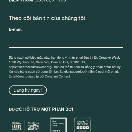
Theo dõi bản tin của chúng tôi
E-mail
Bằng cách gửi biểu mẫu này, bạn đồng ý nhận email tiếp thị từ: Creative West,
1536 Wynkoop St, Suite 522, Denver, CO, 80202, US,
https://wearecreativewest.org/. Bạn có thể thu hồi sự đồng ý nhận email bất kỳ
lúc nào bằng cách sử dụng liên kết SafeUnsubscribe®, nằm ở cuối mỗi email.
Email được cung cấp bởi Constant Contact.
Đăng ký ngay!
ĐƯỢC HỖ TRỢ MỘT PHẦN BỞI