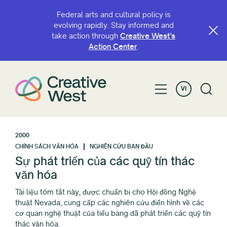
Federal arts and cultural policy is
evolving rapidly. Stay informed and
take action through
Creative West’s
Action Center
.
VI
2000
CHÍNH SÁCH VĂN HÓA
NGHIÊN CỨU BAN ĐẦU
Sự phát triển của các quỹ tín thác
văn hóa
Tài liệu tóm tắt này, được chuẩn bị cho Hội đồng Nghệ
thuật Nevada, cung cấp các nghiên cứu điển hình về các
cơ quan nghệ thuật của tiểu bang đã phát triển các quỹ tín
thác văn hóa.