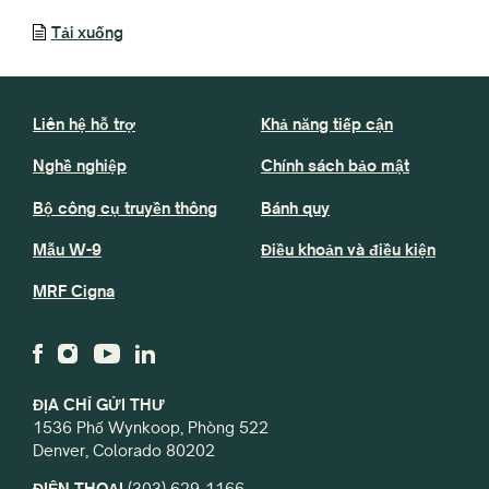
Tải xuống
Liên hệ hỗ trợ
Khả năng tiếp cận
Nghề nghiệp
Chính sách bảo mật
Bộ công cụ truyền thông
Bánh quy
Mẫu W-9
Điều khoản và điều kiện
MRF Cigna
ĐỊA CHỈ GỬI THƯ
1536 Phố Wynkoop, Phòng 522
Denver, Colorado 80202
ĐIỆN THOẠI
(303) 629-1166