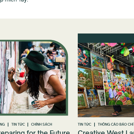
ỘNG
TIN TỨC
CHÍNH SÁCH
TIN TỨC
THÔNG CÁO BÁO CHÍ
reparing for the Future
Creative West L