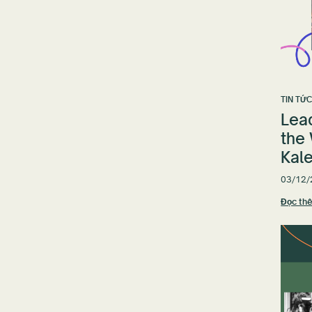
TIN TỨ
Lead
the
Kale
03/12/
Đọc th