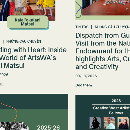
TIN TỨC
NHỮNG CÂU CHUYỆN
Dispatch from Gu
Visit from the Nat
C
NHỮNG CÂU CHUYỆN
ing with Heart: Inside
Endowment for th
 World of ArtsWA’s
highlights Arts, C
i Matsui
and Creativity
2026
03/19/2026
êm
Đọc thêm