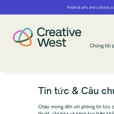
Federal arts and cultural p
Federal arts and cultural p
Chúng tôi p
Chúng tôi p
Tin tức & Câu c
Chào mừng đến với phòng tin tức c
thuật, văn hóa và sáng tạo trên kh