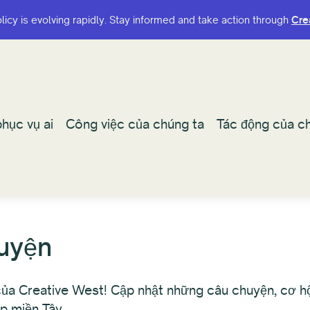
olicy is evolving rapidly. Stay informed and take action through
olicy is evolving rapidly. Stay informed and take action through
Cre
Cre
hục vụ ai
hục vụ ai
Công việc của chúng ta
Công việc của chúng ta
Tác động của ch
Tác động của ch
huyện
ủa Creative West! Cập nhật những câu chuyện, cơ hội
ắp miền Tây.