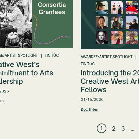
E/ARTIST SPOTLIGHT
TIN TỨC
AWARDEE/ARTIST SPOTLIGHT
ative West’s
TIN TỨC
mitment to Arts
Introducing the 
dership
Creative West Art
Fellows
2026
01/15/2026
êm
Đọc thêm
1
2
3
…