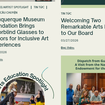
E/ARTIST SPOTLIGHT
TIN TỨC
CÂU CHUYỆN
TIN TỨC
uquerque Museum
Welcoming Two
ndation Brings
Remarkable Arts
rblind Glasses to
to Our Board
tors for Inclusive Art
03/27/2026
eriences
Đọc thêm
2026
êm