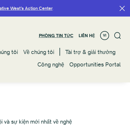
ative West’s Action Center
ative West’s Action Center
.
.
PHÒNG TIN TỨC
PHÒNG TIN TỨC
LIÊN HỆ
LIÊN HỆ
VI
VI
úng tôi
úng tôi
Về chúng tôi
Về chúng tôi
Tài trợ & giải thưởng
Tài trợ & giải thưởng
Công nghệ
Công nghệ
Opportunities Portal
Opportunities Portal
 và sự kiện mới nhất về nghệ