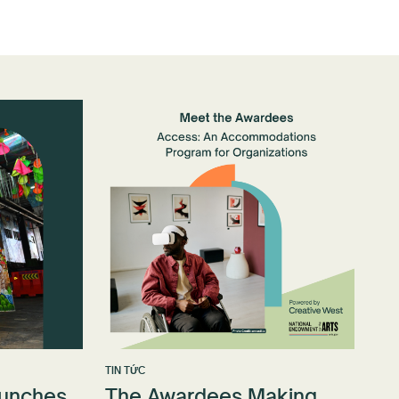
TIN TỨC
aunches
The Awardees Making