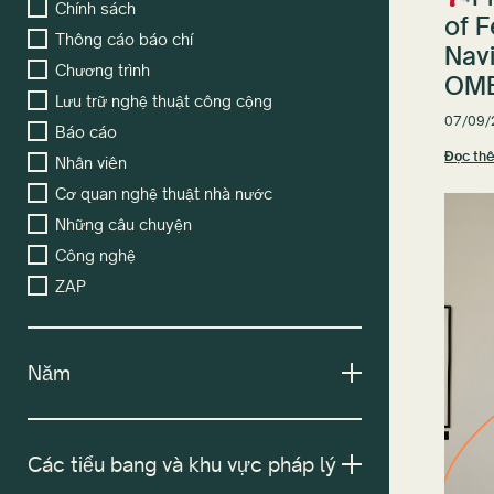
Chính sách
of F
Thông cáo báo chí
Nav
Chương trình
OMB
Lưu trữ nghệ thuật công cộng
07/09/
Báo cáo
Đọc th
Nhân viên
Cơ quan nghệ thuật nhà nước
Những câu chuyện
Công nghệ
ZAP
Năm
Các tiểu bang và khu vực pháp lý