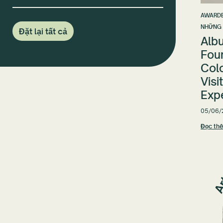
AWARDE
NHỮNG 
Đặt lại tất cả
Alb
Fou
Colo
Visi
Exp
05/06/
Đọc th