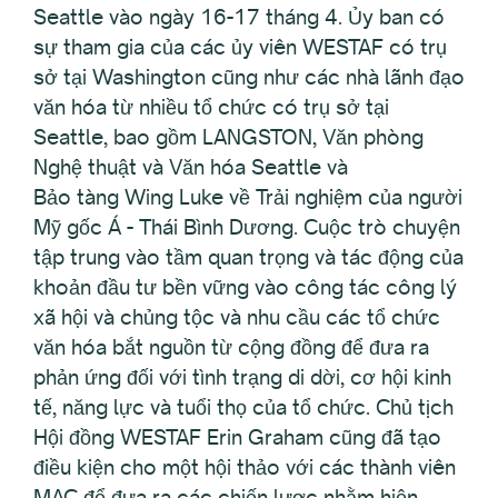
Seattle vào ngày 16-17 tháng 4. Ủy ban có
sự tham gia của các ủy viên WESTAF có trụ
sở tại Washington cũng như các nhà lãnh đạo
văn hóa từ nhiều tổ chức có trụ sở tại
Seattle, bao gồm LANGSTON, Văn phòng
Nghệ thuật và Văn hóa Seattle và
Bảo tàng Wing Luke về Trải nghiệm của người
Mỹ gốc Á - Thái Bình Dương. Cuộc trò chuyện
tập trung vào tầm quan trọng và tác động của
khoản đầu tư bền vững vào công tác công lý
xã hội và chủng tộc và nhu cầu các tổ chức
văn hóa bắt nguồn từ cộng đồng để đưa ra
phản ứng đối với tình trạng di dời, cơ hội kinh
tế, năng lực và tuổi thọ của tổ chức. Chủ tịch
Hội đồng WESTAF Erin Graham cũng đã tạo
điều kiện cho một hội thảo với các thành viên
MAC để đưa ra các chiến lược nhằm hiện