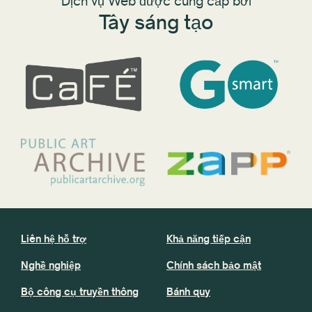
Dịch vụ Web được cung cấp bởi
Tây sáng tạo
Liên hệ hỗ trợ
Khả năng tiếp cận
Nghề nghiệp
Chính sách bảo mật
Bộ công cụ truyền thông
Bánh quy