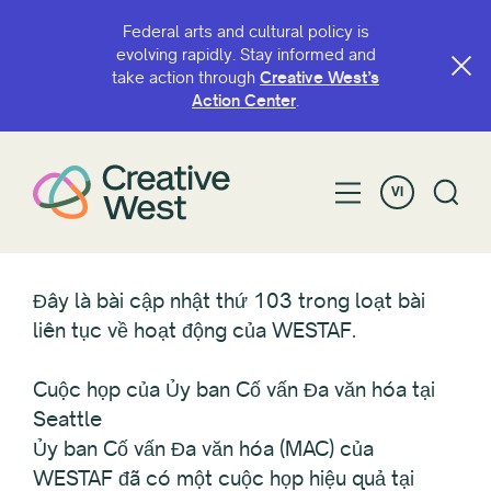
Federal arts and cultural policy is
evolving rapidly. Stay informed and
take action through
Creative West’s
Action Center
.
VI
Đây là bài cập nhật thứ 103 trong loạt bài
liên tục về hoạt động của WESTAF.
Cuộc họp của Ủy ban Cố vấn Đa văn hóa tại
Seattle
Ủy ban Cố vấn Đa văn hóa (MAC) của
WESTAF đã có một cuộc họp hiệu quả tại