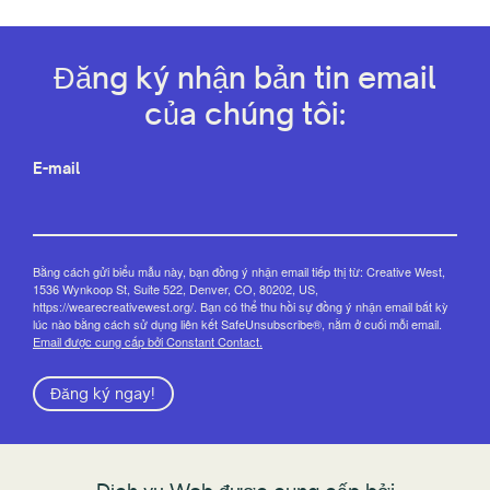
Đăng ký nhận bản tin email
của chúng tôi:
E-mail
Bằng cách gửi biểu mẫu này, bạn đồng ý nhận email tiếp thị từ: Creative West,
1536 Wynkoop St, Suite 522, Denver, CO, 80202, US,
https://wearecreativewest.org/. Bạn có thể thu hồi sự đồng ý nhận email bất kỳ
lúc nào bằng cách sử dụng liên kết SafeUnsubscribe®, nằm ở cuối mỗi email.
Email được cung cấp bởi Constant Contact.
Đăng ký ngay!