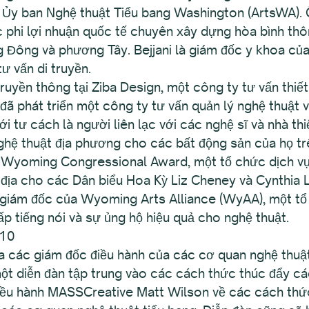
a Ủy ban Nghệ thuật Tiểu bang Washington (ArtsWA). 
 phi lợi nhuận quốc tế chuyên xây dựng hòa bình thô
Đông và phương Tây. Bejjani là giám đốc y khoa của
ư vấn di truyền.
ruyền thông tại Ziba Design, một công ty tư vấn thiết
ã phát triển một công ty tư vấn quản lý nghệ thuật và
với tư cách là người liên lạc với các nghệ sĩ và nhà t
ghệ thuật địa phương cho các bất động sản của họ t
Wyoming Congressional Award, một tổ chức dịch vụ p
ực địa cho các Dân biểu Hoa Kỳ Liz Cheney và Cynthi
u giám đốc của Wyoming Arts Alliance (WyAA), một tổ 
ấp tiếng nói và sự ủng hộ hiệu quả cho nghệ thuật.
 10
 các giám đốc điều hành của các cơ quan nghệ thuậ
ột diễn đàn tập trung vào các cách thức thúc đẩy c
iều hành MASSCreative Matt Wilson về các cách thức