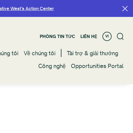
ative West’s Action Center
ative West’s Action Center
.
.
PHÒNG TIN TỨC
PHÒNG TIN TỨC
LIÊN HỆ
LIÊN HỆ
VI
VI
úng tôi
úng tôi
Về chúng tôi
Về chúng tôi
Tài trợ & giải thưởng
Tài trợ & giải thưởng
Công nghệ
Công nghệ
Opportunities Portal
Opportunities Portal