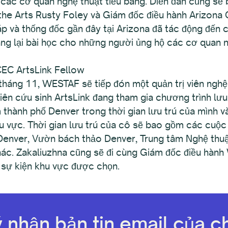
ác cơ quan nghệ thuật tiểu bang. Diễn đàn cũng sẽ 
r the Arts Rusty Foley và Giám đốc điều hành Arizon
 và thống đốc gần đây tại Arizona đã tác động đến c
g lại bài học cho những người ủng hộ các cơ quan ng
EC ArtsLink Fellow
háng 11, WESTAF sẽ tiếp đón một quản trị viên nghệ 
iên cứu sinh ArtsLink đang tham gia chương trình lư
m thành phố Denver trong thời gian lưu trú của mình v
 vực. Thời gian lưu trú của cô sẽ bao gồm các cuộc 
Denver, Vườn bách thảo Denver, Trung tâm Nghệ thuậ
khác. Zakaliuzhna cũng sẽ đi cùng Giám đốc điều hà
 sự kiện khu vực được chọn.
 nhận bản tin email của ch