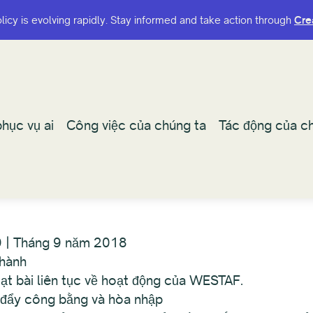
olicy is evolving rapidly. Stay informed and take action through
olicy is evolving rapidly. Stay informed and take action through
Cre
Cre
hục vụ ai
hục vụ ai
Công việc của chúng ta
Công việc của chúng ta
Tác động của ch
Tác động của ch
 | Tháng 9 năm 2018
 hành
oạt bài liên tục về hoạt động của WESTAF.
 đẩy công bằng và hòa nhập