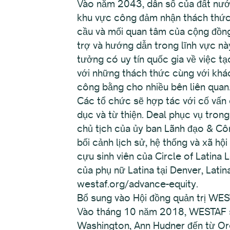
Vào năm 2043, dân số của đất nước
khu vực công đảm nhận thách thức 
cầu và mối quan tâm của cộng đồng
trợ và hướng dẫn trong lĩnh vực nà
tưởng có uy tín quốc gia về việc t
với những thách thức cùng với khác
công bằng cho nhiều bên liên quan
Các tổ chức sẽ hợp tác với cố vấn 
dục và từ thiện. Deal phục vụ trong
chủ tịch của ủy ban Lãnh đạo & Cô
bối cảnh lịch sử, hệ thống và xã hộ
cựu sinh viên của Circle of Latina 
của phụ nữ Latina tại Denver, Latin
westaf.org/advance-equity.
Bổ sung vào Hội đồng quản trị WE
Vào tháng 10 năm 2018, WESTAF sẽ 
Washington, Ann Hudner đến từ O