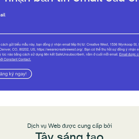
ail
cách gửi biểu mẫu này, bạn đồng ý nhận email tiếp thị từ: Creative West, 1536 Wynkoop St, 
Denver, CO, 80202, US, https://wearecreativewest.org/. Bạn có thể thu hồi sự đồng ý nhận e
ỳ lúc nào bằng cách sử dụng liên kết SafeUnsubscribe®, nằm ở cuối mỗi email.
Email được 
ởi Constant Contact.
ăng ký ngay!
Dịch vụ Web được cung cấp bởi
Tây sáng tạo