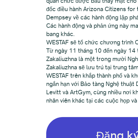
quan chức được bầu thay mặt cho c
đốc điều hành Arizona Citizens fo
Dempsey về các hành động lập pháp
Các hành động và phản ứng này man
bang khác.
WESTAF sẽ tổ chức chương trình C
Từ ngày 11 tháng 10 đến ngày 14 t
Zakaliuzhna là một trong mười Ngh
Zakaliuzhna sẽ lưu trú tại trung tâ
WESTAF trên khắp thành phố và khu
ngắn hạn với Bảo tàng Nghệ thuật 
Levitt và ArtGym, cùng nhiều nơi 
nhân viên khác tại các cuộc họp và
Đăng ký