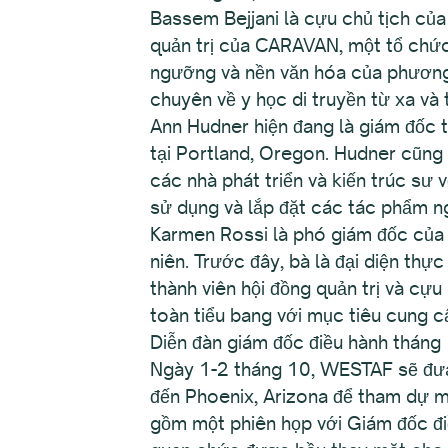
Bassem Bejjani là cựu chủ tịch củ
quản trị của CARAVAN, một tổ chức
ngưỡng và nền văn hóa của phương 
chuyên về y học di truyền từ xa và t
Ann Hudner hiện đang là giám đốc t
tại Portland, Oregon. Hudner cũng đ
các nhà phát triển và kiến trúc sư 
sử dụng và lắp đặt các tác phẩm n
Karmen Rossi là phó giám đốc của 
niên. Trước đây, bà là đại diện th
thành viên hội đồng quản trị và cự
toàn tiểu bang với mục tiêu cung c
Diễn đàn giám đốc điều hành tháng
Ngày 1-2 tháng 10, WESTAF sẽ đưa
đến Phoenix, Arizona để tham dự m
gồm một phiên họp với Giám đốc đ