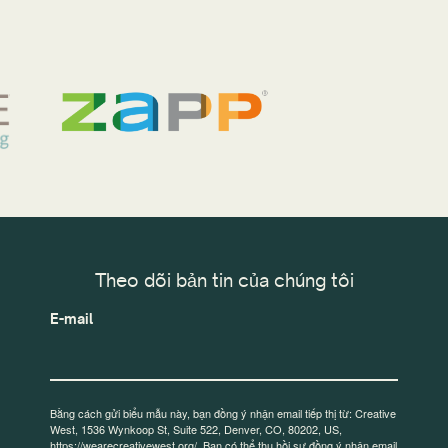
Theo dõi bản tin của chúng tôi
E-mail
Bằng cách gửi biểu mẫu này, bạn đồng ý nhận email tiếp thị từ: Creative
West, 1536 Wynkoop St, Suite 522, Denver, CO, 80202, US,
https://wearecreativewest.org/. Bạn có thể thu hồi sự đồng ý nhận email