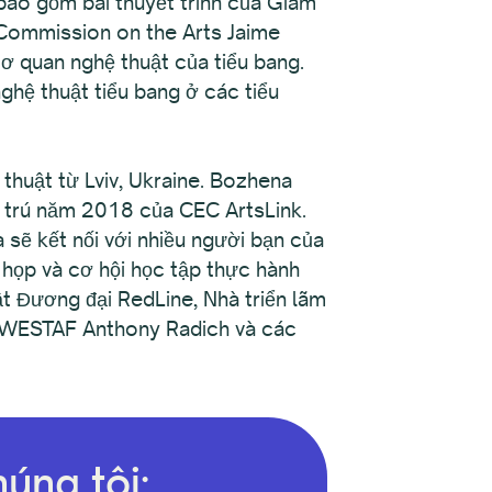
bao gồm bài thuyết trình của Giám
a Commission on the Arts Jaime
ơ quan nghệ thuật của tiểu bang.
hệ thuật tiểu bang ở các tiểu
thuật từ Lviv, Ukraine. Bozhena
u trú năm 2018 của CEC ArtsLink.
à sẽ kết nối với nhiều người bạn của
họp và cơ hội học tập thực hành
t Đương đại RedLine, Nhà triển lãm
nh WESTAF Anthony Radich và các
úng tôi: