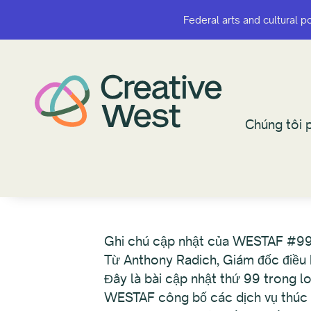
Federal arts and cultural p
Federal arts and cultural p
Chúng tôi p
Chúng tôi p
Ghi chú cập nhật của WESTAF #99
Từ Anthony Radich, Giám đốc điều
Đây là bài cập nhật thứ 99 trong l
WESTAF công bố các dịch vụ thúc