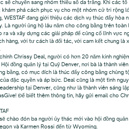
 sẽ chuyển sang nhóm thiểu số da trắng. Khi các tổ 
khám phá cách phục vụ cho một nhóm cử tri rộng lớn
, WESTAF đang giới thiệu các dịch vụ thúc đẩy hòa 
y. Là người ủng hộ lâu năm cho công bằng trên toàn l
ạo ra và xây dựng các giải pháp để củng cố lĩnh vực 
h hàng, với tư cách là đối tác, với cam kết chung là
.
chính Chrissy Deal, người có hơn 20 năm kinh nghiệm 
 Hội đồng quản lý tại Quỹ Denver, nơi bà là thành viê
ng bằng, có mục đích là thúc đẩy công bằng chủng t
i của đặc quyền và áp bức. Deal cũng là một tình ngu
Leadership tại Denver, cũng như là thành viên sáng lậ
asGive! Để biết thêm thông tin, hãy gửi email cho Ch
STAF
chào đón ba người ủy thác mới vào hội đồng quản t
regon và Karmen Rossi đến từ Wyoming.