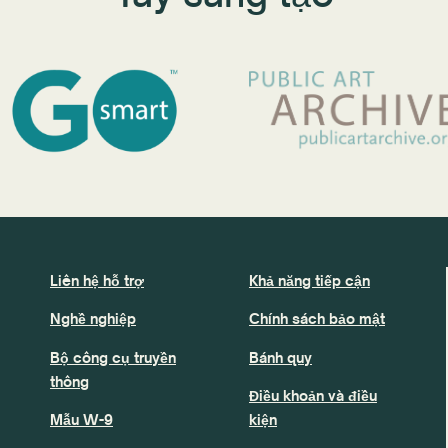
Liên hệ hỗ trợ
Khả năng tiếp cận
Nghề nghiệp
Chính sách bảo mật
Bộ công cụ truyền
Bánh quy
thông
Điều khoản và điều
Mẫu W-9
kiện