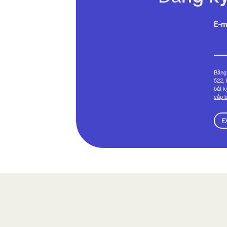
E-m
Bằng 
522, 
bất k
cấp b
Đ