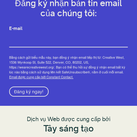
Đăng ký nhận bản tin email
của chúng tôi:
E-mail
Bằng cách gửi biểu mẫu này, bạn đồng ý nhận email tiếp thị từ: Creative West,
1536 Wynkoop St, Suite 522, Denver, CO, 80202, US,
https://wearecreativewest.org/. Bạn có thể thu hồi sự đồng ý nhận email bất kỳ
lúc nào bằng cách sử dụng liên kết SafeUnsubscribe®, nằm ở cuối mỗi email.
Email được cung cấp bởi Constant Contact.
Đăng ký ngay!
Dịch vụ Web được cung cấp bởi
Tây sáng tạo