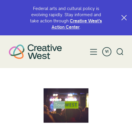
Federal arts and cultural policy is
evolving rapidly. Stay informed and
take action through
Creative West’s
Action Center
.
VI