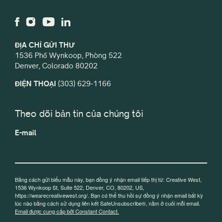
ĐỊA CHỈ GỬI THƯ
1536 Phố Wynkoop, Phòng 522
Denver, Colorado 80202
ĐIỆN THOẠI
(303) 629-1166
Theo dõi bản tin của chúng tôi
E-mail
Bằng cách gửi biểu mẫu này, bạn đồng ý nhận email tiếp thị từ: Creative West,
1536 Wynkoop St, Suite 522, Denver, CO, 80202, US,
https://wearecreativewest.org/. Bạn có thể thu hồi sự đồng ý nhận email bất kỳ
lúc nào bằng cách sử dụng liên kết SafeUnsubscribe®, nằm ở cuối mỗi email.
Email được cung cấp bởi Constant Contact.