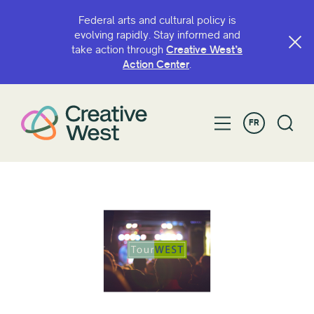
Federal arts and cultural policy is
evolving rapidly. Stay informed and
take action through
Creative West’s
Action Center
.
FR