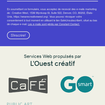
En soumettant ce formulaire, vous acceptez de recevoir des e-mails marketing
de : Creative West, 1536 Wynkoop St, Suite 522, Denver, CO, 80202, États-
Unis, https://wearecreativewest.org/. Vous pouvez révoquer votre
consentement à tout moment en utilisant le lien SafeUnsubscribe®, situé au bas
de chaque e-mail.
Les e-mails sont gérés par Constant Contact.
S'inscrire!
Services Web propulsés par
L'Ouest créatif