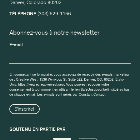
Denver, Colorado 80202
TÉLÉPHONE
(303) 629-1166
Abonnez-vous à notre newsletter
E-mail
En soumettant ce formulaire, vous acceptez de recevoir des e-mails marketing
de : Creative West, 1536 Wynkoop St, Suite 522, Denver, CO, 80202, États-
Unis, https://wearecreativewest.org/. Vous pouvez révoquer votre
consentement à tout moment en utilisant le lien SafeUnsubscribe®, situé au bas
de chaque e-mail.
Les e-mails sont gérés par Constant Contact.
S'inscrire!
SOUTENU EN PARTIE PAR