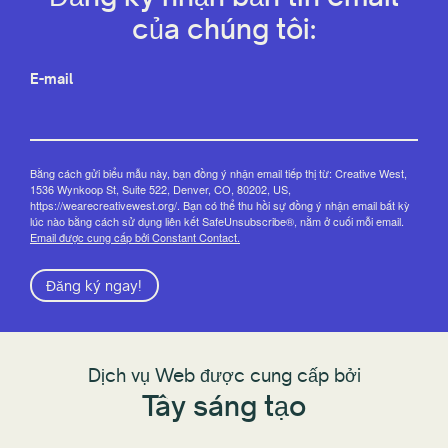
của chúng tôi:
E-mail
Bằng cách gửi biểu mẫu này, bạn đồng ý nhận email tiếp thị từ: Creative West,
1536 Wynkoop St, Suite 522, Denver, CO, 80202, US,
https://wearecreativewest.org/. Bạn có thể thu hồi sự đồng ý nhận email bất kỳ
lúc nào bằng cách sử dụng liên kết SafeUnsubscribe®, nằm ở cuối mỗi email.
Email được cung cấp bởi Constant Contact.
Đăng ký ngay!
Dịch vụ Web được cung cấp bởi
Tây sáng tạo