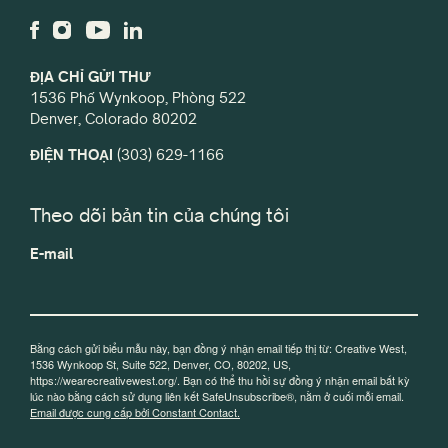
ĐỊA CHỈ GỬI THƯ
1536 Phố Wynkoop, Phòng 522
Denver, Colorado 80202
ĐIỆN THOẠI
(303) 629-1166
Theo dõi bản tin của chúng tôi
E-mail
Bằng cách gửi biểu mẫu này, bạn đồng ý nhận email tiếp thị từ: Creative West,
1536 Wynkoop St, Suite 522, Denver, CO, 80202, US,
https://wearecreativewest.org/. Bạn có thể thu hồi sự đồng ý nhận email bất kỳ
lúc nào bằng cách sử dụng liên kết SafeUnsubscribe®, nằm ở cuối mỗi email.
Email được cung cấp bởi Constant Contact.