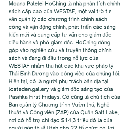
Moana Palelei HoChing là nhà phân tích chính
sách cấp cao của WESTAF, một vai trò tư
vấn quản lý các chương trình chính sách
công và vận động chính, phát triển các sáng
kiến mới và cung cấp tư vấn cho giám đốc
điều hành và phó giám đốc. HoChing đóng
góp vào nghiên cứu và truyền thông chính
sách và đang đi đầu trong nỗ lực của
WESTAF nhằm thu hút các khu vực pháp lý
Thái Bình Dương vào công việc của chúng tôi.
Hiện tại, cô là người phụ trách bản địa tại
losteden.gallery và giám đốc sáng tạo của
Pasifika First Fridays. Cô cũng là chủ tịch của
Ban quản lý Chương trình Vườn thú, Nghệ
thuật và Công viên (ZAP) của Quận Salt Lake,
nơi cô hỗ trợ chỉ đạo $14,3 triệu đô la của
người nộp thuế Utah cho 22 tổ chức phi lợi