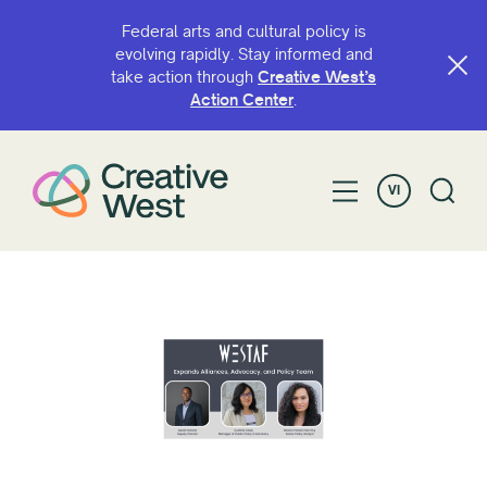
Federal arts and cultural policy is
evolving rapidly. Stay informed and
take action through
Creative West’s
Action Center
.
VI