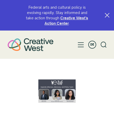
Federal arts and cultural policy is
evolving rapidly. Stay informed and
take action through
Creative West’s
Action Center
.
DE