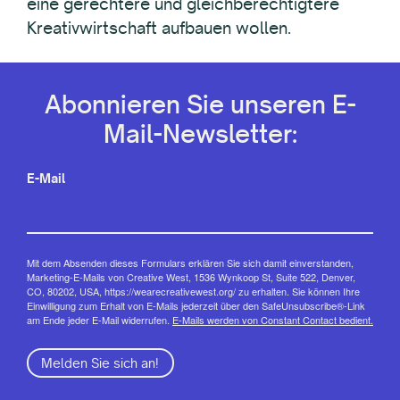
eine gerechtere und gleichberechtigtere
Kreativwirtschaft aufbauen wollen.
Abonnieren Sie unseren E-
Mail-Newsletter:
E-Mail
Mit dem Absenden dieses Formulars erklären Sie sich damit einverstanden,
Marketing-E-Mails von Creative West, 1536 Wynkoop St, Suite 522, Denver,
CO, 80202, USA, https://wearecreativewest.org/ zu erhalten. Sie können Ihre
Einwilligung zum Erhalt von E-Mails jederzeit über den SafeUnsubscribe®-Link
am Ende jeder E-Mail widerrufen.
E-Mails werden von Constant Contact bedient.
Melden Sie sich an!