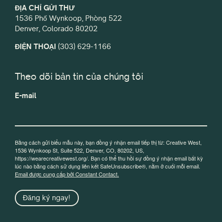
ĐỊA CHỈ GỬI THƯ
1536 Phố Wynkoop, Phòng 522
Denver, Colorado 80202
ĐIỆN THOẠI
(303) 629-1166
Theo dõi bản tin của chúng tôi
E-mail
Bằng cách gửi biểu mẫu này, bạn đồng ý nhận email tiếp thị từ: Creative West,
1536 Wynkoop St, Suite 522, Denver, CO, 80202, US,
https://wearecreativewest.org/. Bạn có thể thu hồi sự đồng ý nhận email bất kỳ
lúc nào bằng cách sử dụng liên kết SafeUnsubscribe®, nằm ở cuối mỗi email.
Email được cung cấp bởi Constant Contact.
Đăng ký ngay!