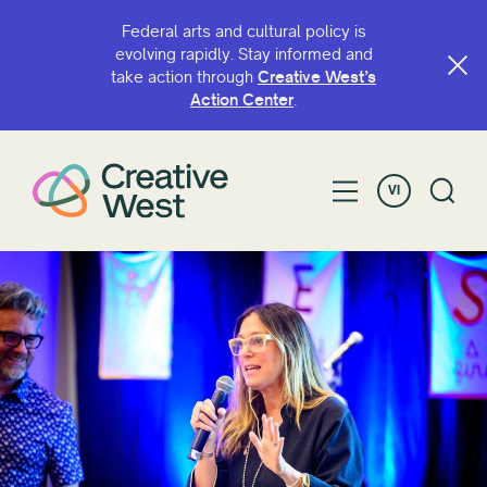
Federal arts and cultural policy is
evolving rapidly. Stay informed and
take action through
Creative West’s
Action Center
.
VI