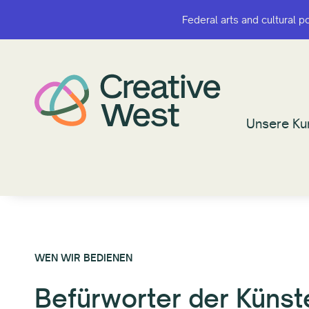
Federal arts and cultural p
Federal arts and cultural p
Unsere Ku
Unsere Ku
WEN WIR BEDIENEN
Befürworter der Künst