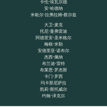
卡伦·埃瓦尔德
安·哈德纳
米歇尔·拉弗拉姆-蔡尔兹
大卫·麦克
托尼·曼弗雷迪
阿德里安·圣米格尔
梅根·米勒
安德里亚·诺布尔
杰西·佩纳
布兰迪·雷特
布莱恩·罗杰斯
卡门·罗西
玛卡那尼萨拉
凯莉·斯托威尔
约翰·泽克尔