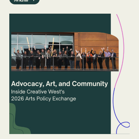
新闻稿
程序
公共艺术档案馆
报告
职员
州立艺术机构
故事
技术
扎普
年
州和司法管辖区