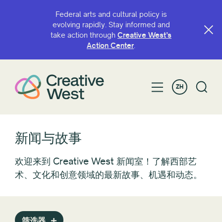
Federal arts and cultural policy is
evolving rapidly. Stay informed and
take action through
Creative West’s
过滤方式
Action Center
.
类别
ZH
倡导
Awardee/Artist Spotlight
博客
咖啡店
新闻与故事
会议
欢迎来到 Creative West 新闻室！了解西部艺
智能出行
术、文化和创意领域的最新故事、机遇和动态。
资助机会
向西看
消息
政策
筛选器