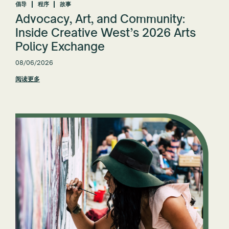
倡导
程序
故事
Advocacy, Art, and Community:
全部重置
Inside Creative West’s 2026 Arts
Policy Exchange
08/06/2026
阅读更多