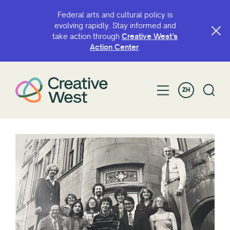
Federal arts and cultural policy is
evolving rapidly. Stay informed and
take action through
Creative West’s
Action Center
.
ZH