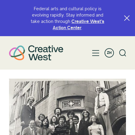
Federal arts and cultural policy is
evolving rapidly. Stay informed and
take action through
Creative West’s
Action Center
.
ZH