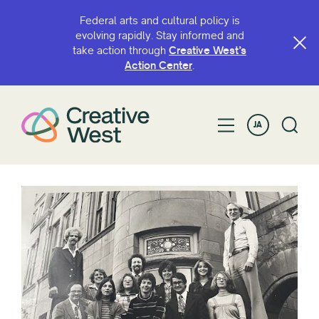
Federal arts and cultural policy is
evolving rapidly. Stay informed and
take action through
Creative West’s
Action Center
.
JA