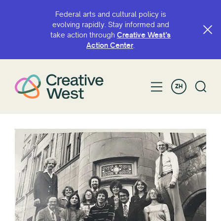
Federal arts and cultural policy is
evolving rapidly. Stay informed and
take action through
Creative West’s
Action Center
.
ZH