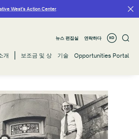
ative West’s Action Center
ative West’s Action Center
.
.
뉴스 편집실
뉴스 편집실
연락하다
연락하다
KO
KO
소개
소개
보조금 및 상
보조금 및 상
기술
기술
Opportunities Portal
Opportunities Portal