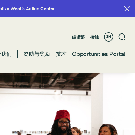
ative West’s Action Center
ative West’s Action Center
.
.
编辑部
编辑部
接触
接触
ZH
ZH
于我们
于我们
资助与奖励
资助与奖励
技术
技术
Opportunities Portal
Opportunities Portal