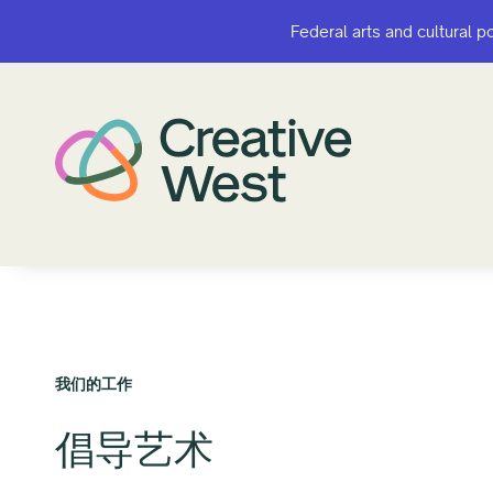
Federal arts and cultural p
Federal arts and cultural p
我们的工作
倡导艺术