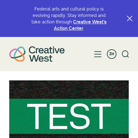
Federal arts and cultural policy is
evolving rapidly. Stay informed and
take action through
Creative West’s
Action Center
.
ZH