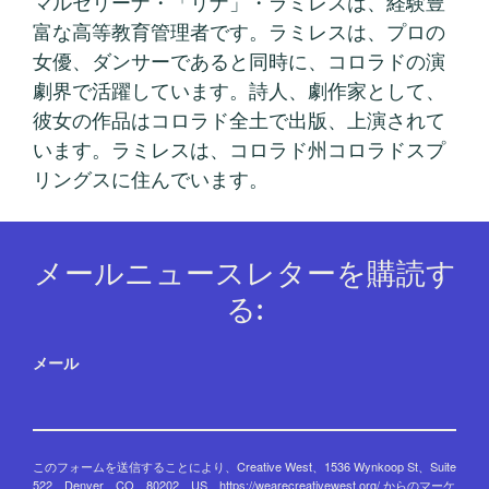
マルセリーナ・「リナ」・ラミレスは、経験豊
富な高等教育管理者です。ラミレスは、プロの
女優、ダンサーであると同時に、コロラドの演
劇界で活躍しています。詩人、劇作家として、
彼女の作品はコロラド全土で出版、上演されて
います。ラミレスは、コロラド州コロラドスプ
リングスに住んでいます。
メールニュースレターを購読す
る:
メール
このフォームを送信することにより、Creative West、1536 Wynkoop St、Suite
522、Denver、CO、80202、US、https://wearecreativewest.org/ からのマーケ