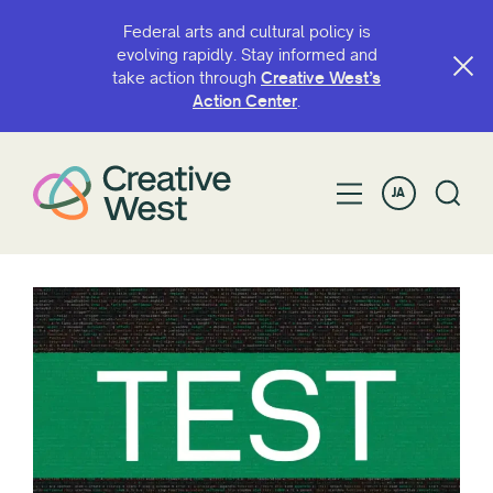
Federal arts and cultural policy is
evolving rapidly. Stay informed and
take action through
Creative West’s
Action Center
.
JA