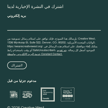
اشترك في النشرة الإخبارية لدينا
بريد إلكتروني
بإرسالك هذا النموذج، فإنك توافق على استلام رسائل تسويقية من: Creative West،
1536 Wynkoop St، Suite 522، Denver، CO، 80202، الولايات المتحدة الأمريكية،
https://wearecreativewest.org/. يمكنك إلغاء موافقتك على استلام هذه الرسائل في
أي وقت باستخدام رابط SafeUnsubscribe®، الموجود أسفل كل رسالة.
يتم تقديم
خدمة البريد الإلكتروني بواسطة Constant Contact.
اشتراك!
مدعوم جزئيا من قبل
© 2026 Creative West