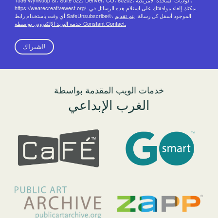
https://wearecreativewest.org/. يمكنك إلغاء موافقتك على استلام هذه الرسائل في
أي وقت باستخدام رابط SafeUnsubscribe®، الموجود أسفل كل رسالة.
يتم تقديم
خدمة البريد الإلكتروني بواسطة Constant Contact.
اشتراك!
خدمات الويب المقدمة بواسطة
الغرب الإبداعي