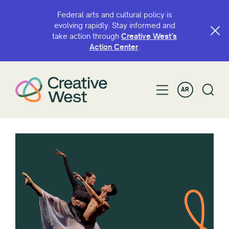
Federal arts and cultural policy is
evolving rapidly. Stay informed and
take action through
Creative West’s
Action Center
.
AR