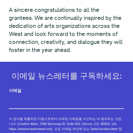
A sincere congratulations to all the
grantees. We are continually inspired by the
dedication of arts organizations across the
West and look forward to the moments of
connection, creativity, and dialogue they will
foster in the year ahead.
이메일 뉴스레터를 구독하세요:
이메일
이 양식을 제출하면 다음으로부터 마케팅 이메일을 수신하는 데 동의하는 것입
니다: Creative West, 1536 Wynkoop St, Suite 522, Denver, CO, 80202, US,
https://wearecreativewest.org/. 모든 이메일 하단에 있는 SafeUnsubscribe® 링