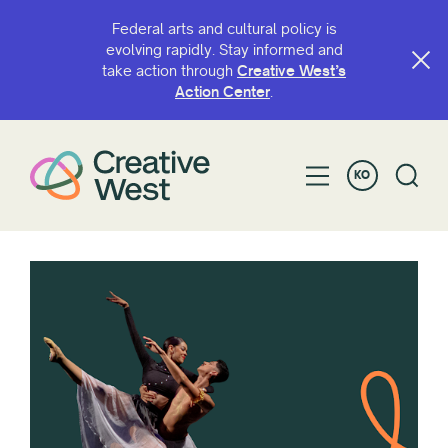
Federal arts and cultural policy is
evolving rapidly. Stay informed and
take action through
Creative West’s
Action Center
.
KO