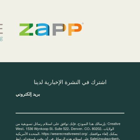
اشترك في النشرة الإخبارية لدينا
بريد إلكتروني
بإرسالك هذا النموذج، فإنك توافق على استلام رسائل تسويقية من: Creative
West، 1536 Wynkoop St، Suite 522، Denver، CO، 80202، الولايات
المتحدة الأمريكية، https://wearecreativewest.org/. يمكنك إلغاء موافقتك
على استلام هذه الرسائل في أي وقت باستخدام رابط SafeUnsubscribe®،