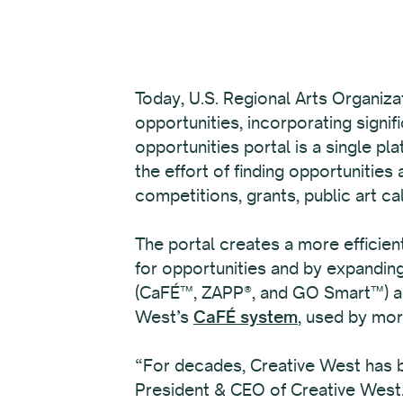
Today, U.S. Regional Arts Organiz
opportunities, incorporating signi
opportunities portal is a single pl
the effort of finding opportunities 
competitions, grants, public art ca
The portal creates a more efficien
for opportunities and by expanding
(CaFÉ™, ZAPP®, and GO Smart™) acc
West’s
CaFÉ system
, used by mor
“For decades, Creative West has bu
President & CEO of Creative West. 