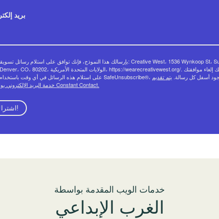
بريد إلكت
بإرسالك هذا النموذج، فإنك توافق على استلام رسائل تس: Creative West، 1536 Wynkoop St، Suite
02، الولايات المتحدة الأمريكية، https://wearecreativewest.org/. يمكنك إلغاء موافقتك
على استلام هذه الرسائل في أي وقت باستخدام رابط SafeUnsubscribe®، ل رسالة
يتم تقديم
خدمة البريد الإلكتروني بواسطة Constant Contact.
اشتراك!
خدمات الويب المقدمة بواسطة
الغرب الإبداعي