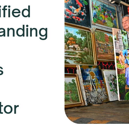
fied
anding
s
tor