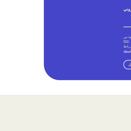
روني
ويقية من
522، Denver، CO، 802