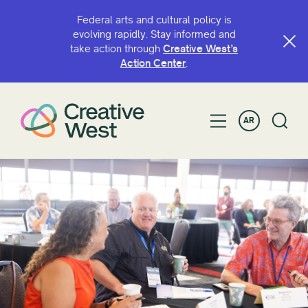
Federal arts and cultural policy is
evolving rapidly. Stay informed and
take action through
Creative West’s
Action Center
.
AR