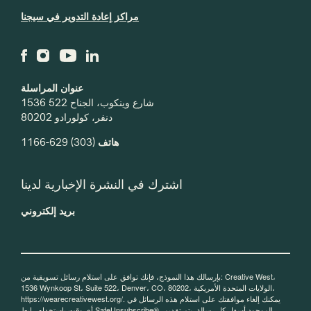
مراكز إعادة التدوير في سيجنا
عنوان المراسلة
1536 شارع وينكوب، الجناح 522
دنفر، كولورادو 80202
هاتف
(303) 629-1166
اشترك في النشرة الإخبارية لدينا
بريد إلكتروني
بإرسالك هذا النموذج، فإنك توافق على استلام رسائل تسويقية من: Creative West،
1536 Wynkoop St، Suite 522، Denver، CO، 80202، الولايات المتحدة الأمريكية،
https://wearecreativewest.org/. يمكنك إلغاء موافقتك على استلام هذه الرسائل في
أي وقت باستخدام رابط SafeUnsubscribe®، الموجود أسفل كل رسالة.
يتم تقديم