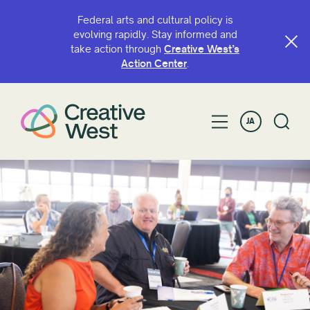
Federal arts and cultural policy is
evolving rapidly. Stay informed and
take action through
Creative West’s
Action Center
.
JA