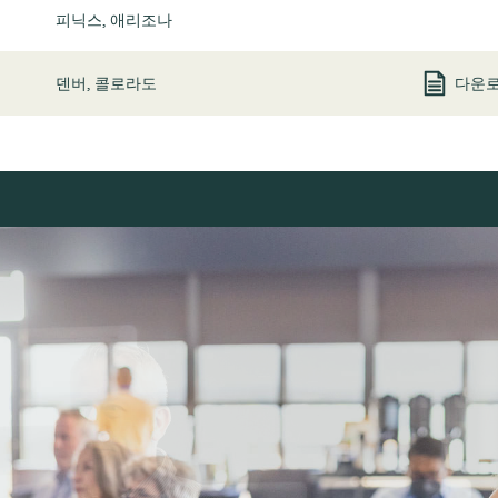
피닉스, 애리조나
덴버, 콜로라도
다운