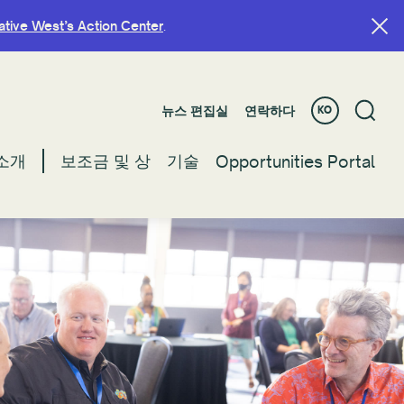
ative West’s Action Center
ative West’s Action Center
.
.
뉴스 편집실
뉴스 편집실
연락하다
연락하다
KO
KO
소개
소개
보조금 및 상
보조금 및 상
기술
기술
Opportunities Portal
Opportunities Portal