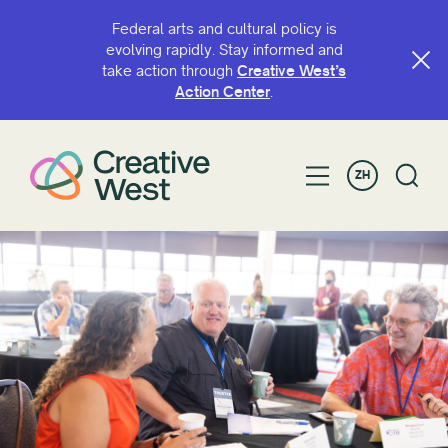
Federal arts and cultural policy is
evolving rapidly. Stay informed and
take action through
Creative West’s
Action Center
.
ZH