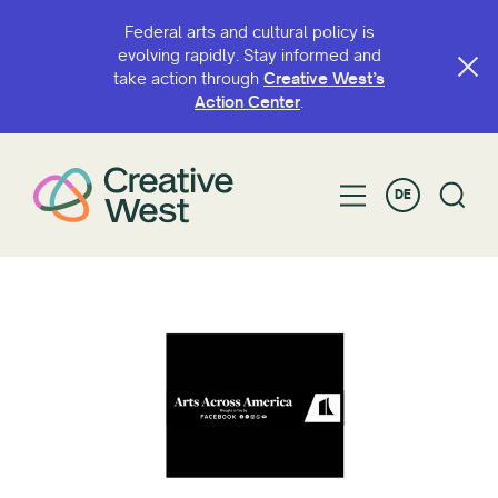
Federal arts and cultural policy is
evolving rapidly. Stay informed and
take action through
Creative West’s
Action Center
.
DE