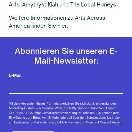
Arts: Amythyst Kiah und The Local Honeys
Weitere Informationen zu Arts Across
America finden Sie hier.
Abonnieren Sie unseren E-
Mail-Newsletter:
E-Mail
Mit dem Absenden dieses Formulars erklären Sie sich damit einverstanden,
Marketing-E-Mails von Creative West, 1536 Wynkoop St, Suite 522, Denver,
CO, 80202, USA, https://wearecreativewest.org/ zu erhalten. Sie können Ihre
Einwilligung zum Erhalt von E-Mails jederzeit über den SafeUnsubscribe®-Link
am Ende jeder E-Mail widerrufen.
E-Mails werden von Constant Contact bedient.