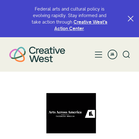
Federal arts and cultural policy is
evolving rapidly. Stay informed and
take action through
Creative West’s
Action Center
.
JA