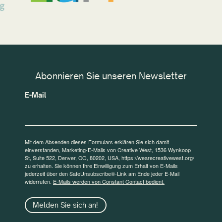
Abonnieren Sie unseren Newsletter
E-Mail
Mit dem Absenden dieses Formulars erklären Sie sich damit
einverstanden, Marketing-E-Mails von Creative West, 1536 Wynkoop
St, Suite 522, Denver, CO, 80202, USA, https://wearecreativewest.org/
zu erhalten. Sie können Ihre Einwilligung zum Erhalt von E-Mails
jederzeit über den SafeUnsubscribe®-Link am Ende jeder E-Mail
widerrufen.
E-Mails werden von Constant Contact bedient.
Melden Sie sich an!