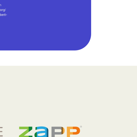
n
org/
ibe®-