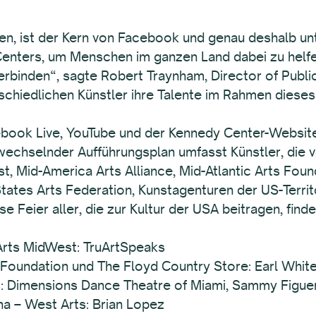
n, ist der Kern von Facebook und genau deshalb unt
ers, um Menschen im ganzen Land dabei zu helfen, 
rbinden“, sagte Robert Traynham, Director of Public
rschiedlichen Künstler ihre Talente im Rahmen diese
ebook Live, YouTube und der Kennedy Center-Websit
 wechselnder Aufführungsplan umfasst Künstler, die
t, Mid-America Arts Alliance, Mid-Atlantic Arts Fou
States Arts Federation, Kunstagenturen der US-Territ
se Feier aller, die zur Kultur der USA beitragen, finde
 Arts MidWest: TruArtSpeaks
Arts Foundation und The Floyd Country Store: Earl Whi
Arts: Dimensions Dance Theatre of Miami, Sammy Figu
ona – West Arts: Brian Lopez