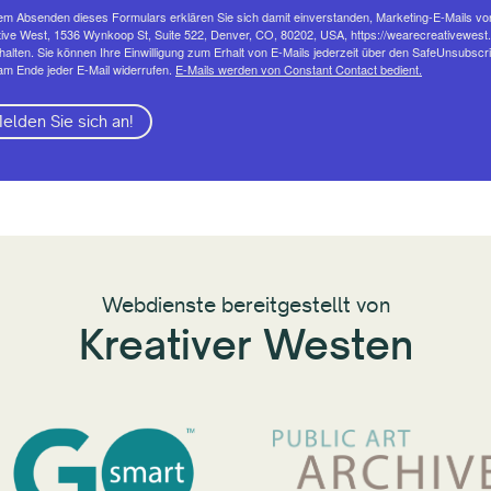
em Absenden dieses Formulars erklären Sie sich damit einverstanden, Marketing-E-Mails vo
ive West, 1536 Wynkoop St, Suite 522, Denver, CO, 80202, USA, https://wearecreativewest.
halten. Sie können Ihre Einwilligung zum Erhalt von E-Mails jederzeit über den SafeUnsubscr
am Ende jeder E-Mail widerrufen.
E-Mails werden von Constant Contact bedient.
elden Sie sich an!
Webdienste bereitgestellt von
Kreativer Westen