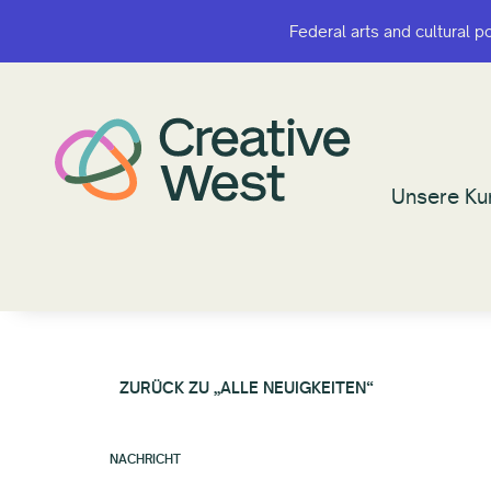
Federal arts and cultural p
Federal arts and cultural p
Unsere Ku
Unsere Ku
ZURÜCK ZU „ALLE NEUIGKEITEN“
NACHRICHT