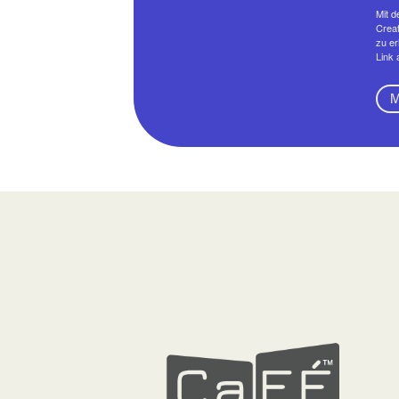
Mit d
Creat
zu er
Link 
M