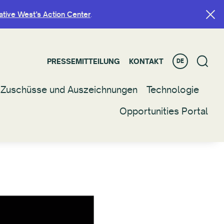
ative West’s Action Center
ative West’s Action Center
.
.
PRESSEMITTEILUNG
PRESSEMITTEILUNG
KONTAKT
KONTAKT
DE
DE
Zuschüsse und Auszeichnungen
Zuschüsse und Auszeichnungen
Technologie
Technologie
Opportunities Portal
Opportunities Portal