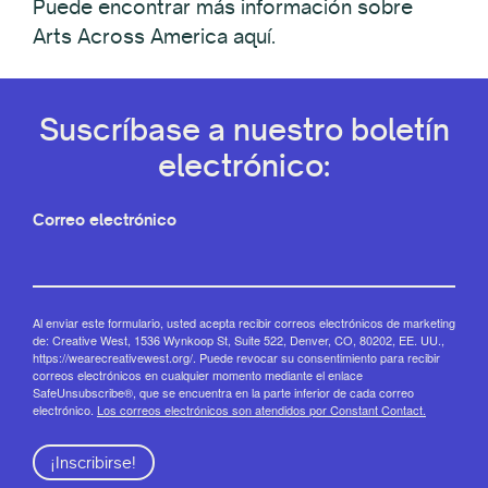
Puede encontrar más información sobre
Arts Across America aquí.
Suscríbase a nuestro boletín
electrónico:
Correo electrónico
Al enviar este formulario, usted acepta recibir correos electrónicos de marketing
de: Creative West, 1536 Wynkoop St, Suite 522, Denver, CO, 80202, EE. UU.,
https://wearecreativewest.org/. Puede revocar su consentimiento para recibir
correos electrónicos en cualquier momento mediante el enlace
SafeUnsubscribe®, que se encuentra en la parte inferior de cada correo
electrónico.
Los correos electrónicos son atendidos por Constant Contact.
¡Inscribirse!