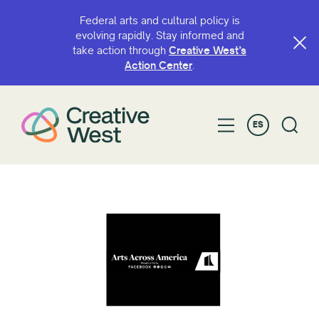
Federal arts and cultural policy is
evolving rapidly. Stay informed and
take action through
Creative West’s
Action Center
.
ES