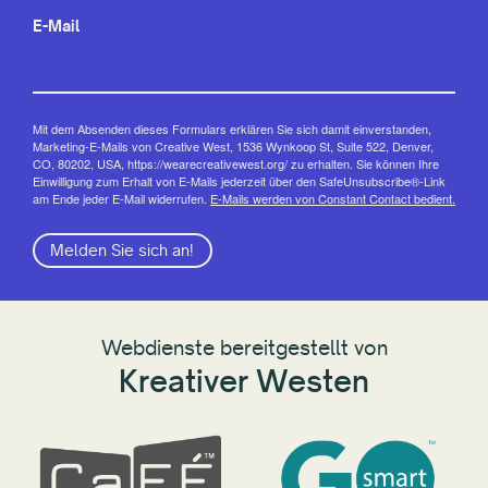
E-Mail
Mit dem Absenden dieses Formulars erklären Sie sich damit einverstanden,
Marketing-E-Mails von Creative West, 1536 Wynkoop St, Suite 522, Denver,
CO, 80202, USA, https://wearecreativewest.org/ zu erhalten. Sie können Ihre
Einwilligung zum Erhalt von E-Mails jederzeit über den SafeUnsubscribe®-Link
am Ende jeder E-Mail widerrufen.
E-Mails werden von Constant Contact bedient.
Melden Sie sich an!
Webdienste bereitgestellt von
Kreativer Westen