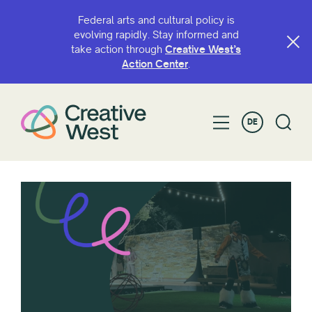
Federal arts and cultural policy is
evolving rapidly. Stay informed and
take action through
Creative West’s
Action Center
.
DE