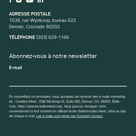
ADRESSE POSTALE
1536, rue Wynkoop, bureau 522
Denver, Colorado 80202
TÉLÉPHONE
(303) 629-1166
Abonnez-vous à notre newsletter
E-mail
En soumettant ce formulaire, vous acceptez de recevoir des e-mails marketing
de : Creative West, 1536 Wynkoop St, Suite 522, Denver, CO, 80202, États-
Unis, https://wearecreativewest.org/. Vous pouvez révoquer votre
consentement à tout moment en utilisant le lien SafeUnsubscribe®, situé au bas
de chaque e-mail.
Les e-mails sont gérés par Constant Contact.
S'inscrire!