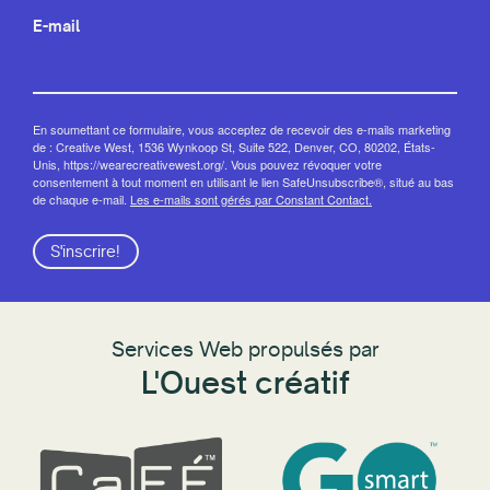
E-mail
En soumettant ce formulaire, vous acceptez de recevoir des e-mails marketing
de : Creative West, 1536 Wynkoop St, Suite 522, Denver, CO, 80202, États-
Unis, https://wearecreativewest.org/. Vous pouvez révoquer votre
consentement à tout moment en utilisant le lien SafeUnsubscribe®, situé au bas
de chaque e-mail.
Les e-mails sont gérés par Constant Contact.
S'inscrire!
Services Web propulsés par
L'Ouest créatif