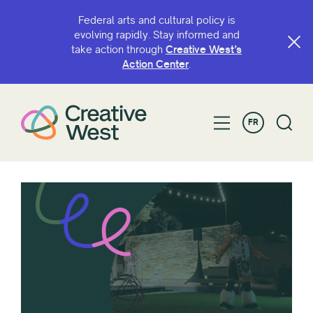
Federal arts and cultural policy is
evolving rapidly. Stay informed and
take action through
Creative West’s
Action Center
.
FR