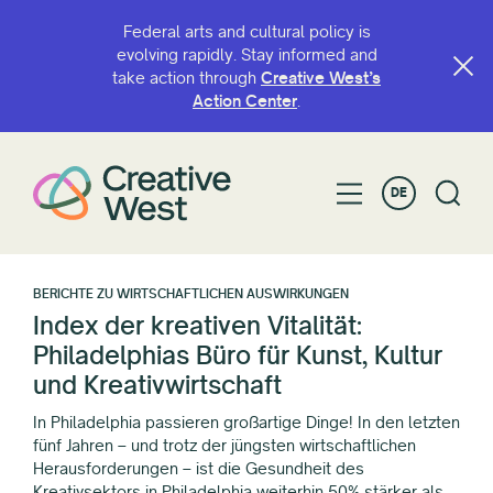
Federal arts and cultural policy is
evolving rapidly. Stay informed and
take action through
Creative West’s
Action Center
.
DE
BERICHTE ZU WIRTSCHAFTLICHEN AUSWIRKUNGEN
Index der kreativen Vitalität:
Philadelphias Büro für Kunst, Kultur
und Kreativwirtschaft
In Philadelphia passieren großartige Dinge! In den letzten
fünf Jahren – und trotz der jüngsten wirtschaftlichen
Herausforderungen – ist die Gesundheit des
Kreativsektors in Philadelphia weiterhin 50% stärker als