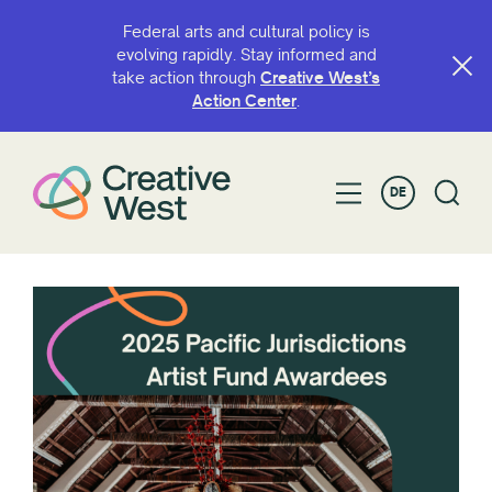
Federal arts and cultural policy is
evolving rapidly. Stay informed and
take action through
Creative West’s
Action Center
.
DE