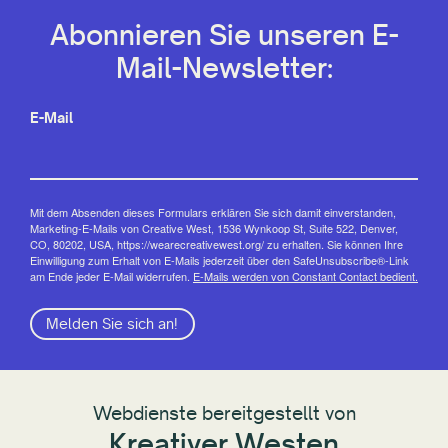
Abonnieren Sie unseren E-
Mail-Newsletter:
E-Mail
Mit dem Absenden dieses Formulars erklären Sie sich damit einverstanden,
Marketing-E-Mails von Creative West, 1536 Wynkoop St, Suite 522, Denver,
CO, 80202, USA, https://wearecreativewest.org/ zu erhalten. Sie können Ihre
Einwilligung zum Erhalt von E-Mails jederzeit über den SafeUnsubscribe®-Link
am Ende jeder E-Mail widerrufen.
E-Mails werden von Constant Contact bedient.
Melden Sie sich an!
Webdienste bereitgestellt von
Kreativer Westen