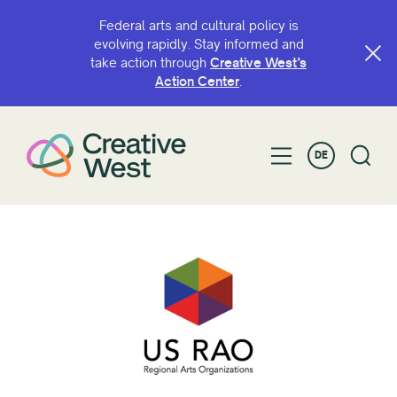
Federal arts and cultural policy is
evolving rapidly. Stay informed and
take action through
Creative West’s
Action Center
.
DE