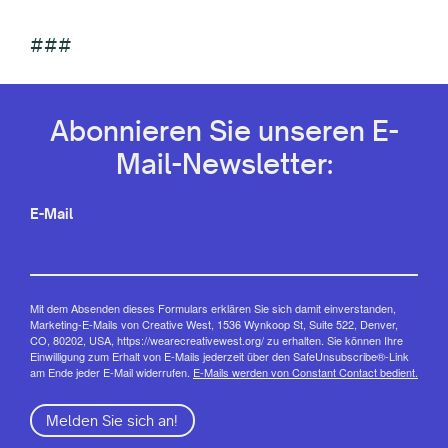
###
Abonnieren Sie unseren E-
Mail-Newsletter:
E-Mail
Mit dem Absenden dieses Formulars erklären Sie sich damit einverstanden,
Marketing-E-Mails von Creative West, 1536 Wynkoop St, Suite 522, Denver,
CO, 80202, USA, https://wearecreativewest.org/ zu erhalten. Sie können Ihre
Einwilligung zum Erhalt von E-Mails jederzeit über den SafeUnsubscribe®-Link
am Ende jeder E-Mail widerrufen.
E-Mails werden von Constant Contact bedient.
Melden Sie sich an!