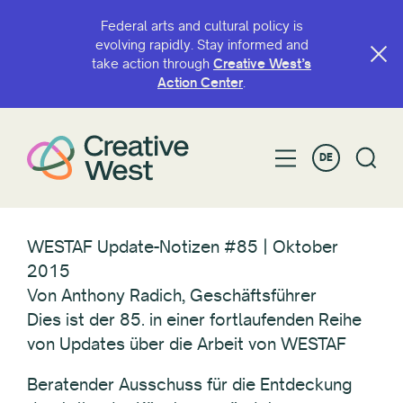
Federal arts and cultural policy is
evolving rapidly. Stay informed and
take action through
Creative West’s
Action Center
.
DE
WESTAF Update-Notizen #85 | Oktober
2015
Von Anthony Radich, Geschäftsführer
Dies ist der 85. in einer fortlaufenden Reihe
von Updates über die Arbeit von WESTAF
Beratender Ausschuss für die Entdeckung