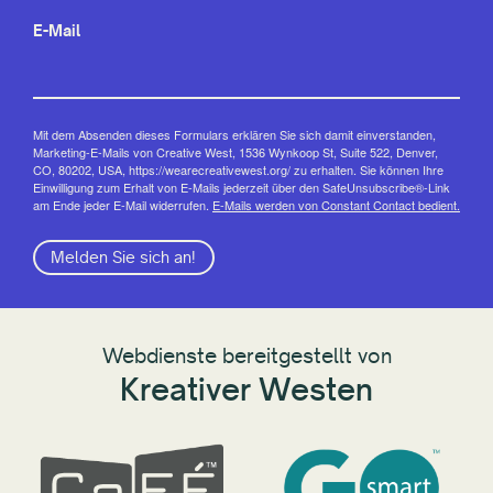
E-Mail
Mit dem Absenden dieses Formulars erklären Sie sich damit einverstanden,
Marketing-E-Mails von Creative West, 1536 Wynkoop St, Suite 522, Denver,
CO, 80202, USA, https://wearecreativewest.org/ zu erhalten. Sie können Ihre
Einwilligung zum Erhalt von E-Mails jederzeit über den SafeUnsubscribe®-Link
am Ende jeder E-Mail widerrufen.
E-Mails werden von Constant Contact bedient.
Melden Sie sich an!
Webdienste bereitgestellt von
Kreativer Westen