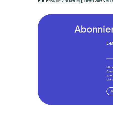
Für E-Mail-Marketing, dem Sie ver
Abonnier
E-M
Mit d
Creat
zu er
Link 
M