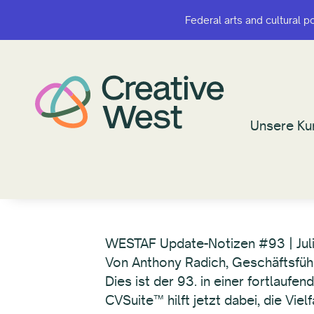
Federal arts and cultural p
Federal arts and cultural p
Unsere Ku
Unsere Ku
WESTAF Update-Notizen #93 | Jul
Von Anthony Radich, Geschäftsfüh
Dies ist der 93. in einer fortlauf
CVSuite™ hilft jetzt dabei, die Viel