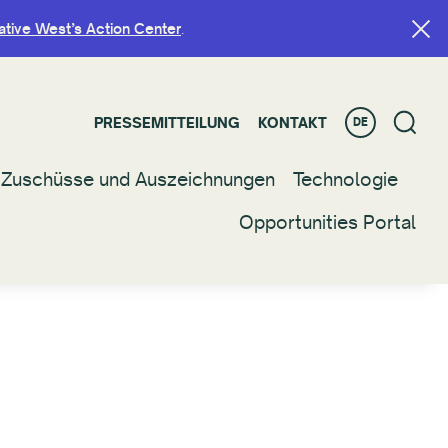
ative West’s Action Center
ative West’s Action Center
.
.
PRESSEMITTEILUNG
PRESSEMITTEILUNG
KONTAKT
KONTAKT
DE
DE
Zuschüsse und Auszeichnungen
Zuschüsse und Auszeichnungen
Technologie
Technologie
Opportunities Portal
Opportunities Portal