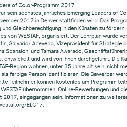
eaders of Color-Programm 2017
ür sein sechstes jährliches Emerging Leaders of C
ovember 2017 in Denver stattfinden wird. Das Prog
g und Gleichberechtigung in den Künsten zu fördern. 
tives von WESTAF, organisiert. Der Lehrplan wurde v
tin, Salvador Acevedo, Vizepräsident für Strategie b
ma Scansion, und Tamara Alvarado, Geschäftsführeri
e, entwickelt und wird von ihnen durchgeführt. Die K
Region wohnen, unter 35 Jahre alt sein, nicht meh
 als farbige Person identifizieren. Die Bewerber w
hlte Teilnehmer können kostenlos am Programm teil
 WESTAF übernommen. Online-Bewerbungen und die
t 2017, eingegangen sein. Informationen zu weitere
westaf.org/ELC17.