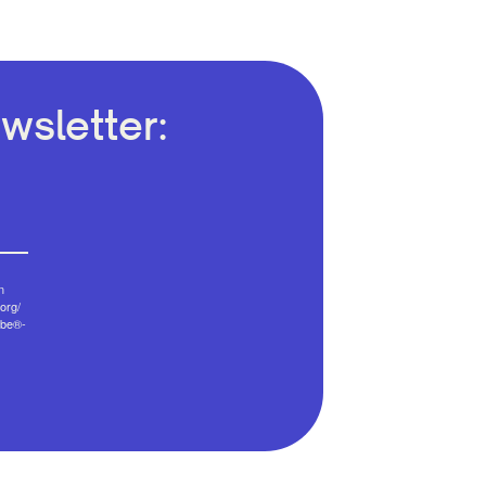
wsletter:
n
org/
ibe®-