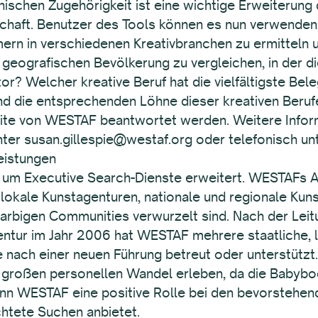
ischen Zugehörigkeit ist eine wichtige Erweiterung 
chaft. Benutzer des Tools können es nun verwenden
n in verschiedenen Kreativbranchen zu ermitteln u
ografischen Bevölkerung zu vergleichen, in der di
ektor? Welcher kreative Beruf hat die vielfältigste B
ind die entsprechenden Löhne dieser kreativen Beru
uite von WESTAF beantwortet werden. Weitere Inform
unter susan.gillespie@westaf.org oder telefonisch 
eistungen
 um Executive Search-Dienste erweitert. WESTAFs Ar
 lokale Kunstagenturen, nationale und regionale Kun
 farbigen Communities verwurzelt sind. Nach der Lei
entur im Jahr 2006 hat WESTAF mehrere staatliche, l
e nach einer neuen Führung betreut oder unterstützt.
en großen personellen Wandel erleben, da die Babyb
ann WESTAF eine positive Rolle bei den bevorstehen
ichtete Suchen anbietet.