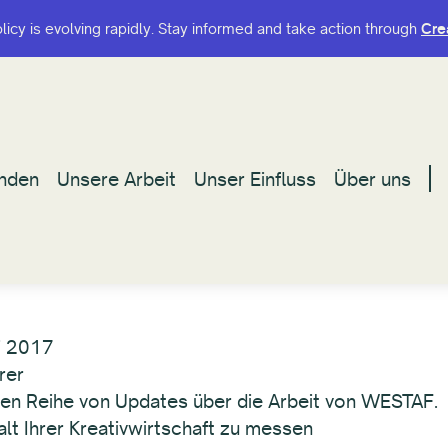
olicy is evolving rapidly. Stay informed and take action through
olicy is evolving rapidly. Stay informed and take action through
Cre
Cre
nden
nden
Unsere Arbeit
Unsere Arbeit
Unser Einfluss
Unser Einfluss
Über uns
Über uns
i 2017
rer
enden Reihe von Updates über die Arbeit von WESTAF.
falt Ihrer Kreativwirtschaft zu messen