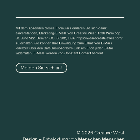
Mit dem Absenden dieses Formulars erklären Sie sich damit
einverstanden, Marketing-E-Mails von Creative West, 1536 Wynkoop
St, Suite 522, Denver, CO, 80202, USA, https://wearecreativewest.org/
zu erhalten. Sie können Ihre Einwilligung zum Erhalt von E-Mails
jederzeit über den SafeUnsubscribe®-Link am Ende jeder E-Mail
widerrufen.
E-Mails werden von Constant Contact bedient.
Melden Sie sich an!
© 2026 Creative West
Design + Entwicklung von
Menschen Menschen