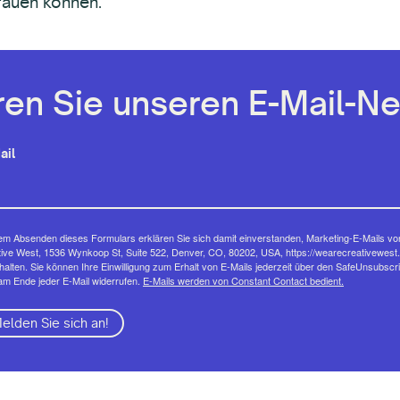
trauen können.
en Sie unseren E-Mail-Ne
ail
em Absenden dieses Formulars erklären Sie sich damit einverstanden, Marketing-E-Mails vo
ive West, 1536 Wynkoop St, Suite 522, Denver, CO, 80202, USA, https://wearecreativewest.
halten. Sie können Ihre Einwilligung zum Erhalt von E-Mails jederzeit über den SafeUnsubscr
am Ende jeder E-Mail widerrufen.
E-Mails werden von Constant Contact bedient.
elden Sie sich an!