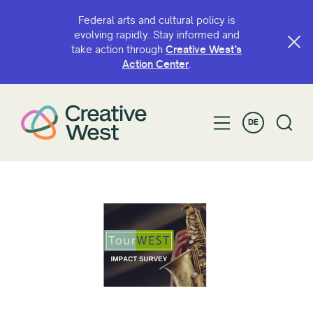
Federal arts and cultural policy is
evolving rapidly. Stay informed and
take action through
Creative West’s
Action Center
.
DE