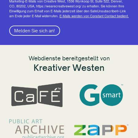
Marketing-E-Mails von Creative West, 1536 Wynkoop St, Suite 522, Denver,
CO, 80202, USA, https://wearecreativewest.org/ zu erhalten. Sie können Ihre
Einwilligung zum Erhalt von E-Mails jederzeit über den SafeUnsubscribe®-Link
am Ende jeder E-Mail widerrufen.
E-Mails werden von Constant Contact bedient.
Melden Sie sich an!
Webdienste bereitgestellt von
Kreativer Westen