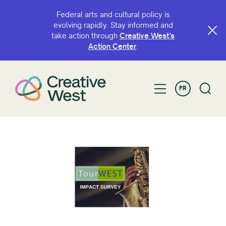
Federal arts and cultural policy is
evolving rapidly. Stay informed and
take action through
Creative West’s
Action Center
.
FR