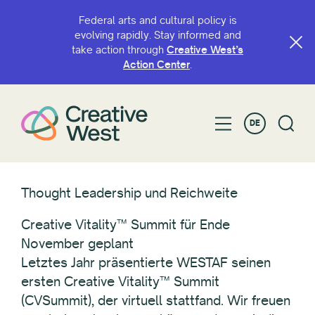
Federal arts and cultural policy is
evolving rapidly. Stay informed and
take action through
Creative West’s
Action Center
.
DE
Thought Leadership und Reichweite
Creative Vitality™ Summit für Ende
November geplant
Letztes Jahr präsentierte WESTAF seinen
ersten Creative Vitality™ Summit
(CVSummit), der virtuell stattfand. Wir freuen