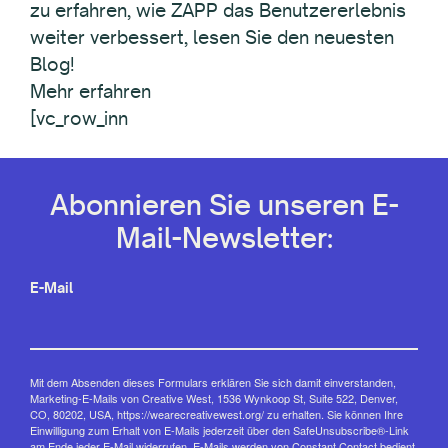
zu erfahren, wie ZAPP das Benutzererlebnis
weiter verbessert, lesen Sie den neuesten
Blog!
Mehr erfahren
[vc_row_inn
Abonnieren Sie unseren E-
Mail-Newsletter:
E-Mail
Mit dem Absenden dieses Formulars erklären Sie sich damit einverstanden,
Marketing-E-Mails von Creative West, 1536 Wynkoop St, Suite 522, Denver,
CO, 80202, USA, https://wearecreativewest.org/ zu erhalten. Sie können Ihre
Einwilligung zum Erhalt von E-Mails jederzeit über den SafeUnsubscribe®-Link
am Ende jeder E-Mail widerrufen.
E-Mails werden von Constant Contact bedient.