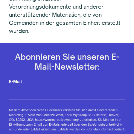
Verordnungsdokumente und anderer
unterstützender Materialien, die von
Gemeinden in der gesamten Einheit erstellt
wurden.
Abonnieren Sie unseren E-
Mail-Newsletter:
E-Mail
Mit dem Absenden dieses Formulars erklären Sie sich damit einverstanden,
Marketing-E-Mails von Creative West, 1536 Wynkoop St, Suite 522, Denver,
CO, 80202, USA, https://wearecreativewest.org/ zu erhalten. Sie können Ihre
Einwilligung zum Erhalt von E-Mails jederzeit über den SafeUnsubscribe®-Link
am Ende jeder E-Mail widerrufen.
E-Mails werden von Constant Contact bedient.