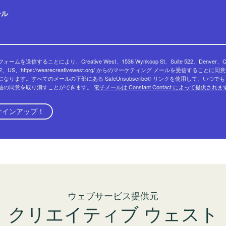
ール
ォームを送信することにより、Creative West、1536 Wynkoop St、Suite 522、Denver、
02、US、https://wearecreativewest.org/ からのマーケティング メールを受信することに同
になります。すべてのメールの下部にある SafeUnsubscribe® リンクを使用して、いつで
信の同意を取り消すことができます。
電子メールは Constant Contact によって提供され
サインアップ！
ウェブサービス提供元
クリエイティブ ウェスト