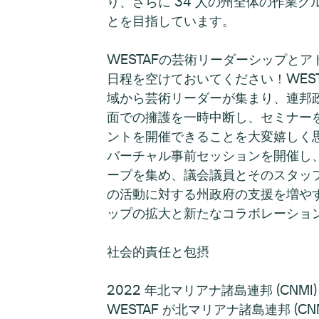
り、さらに 34 人の州全体の作業グ
とを目指しています。
WESTAFの芸術リーダーシップと
日程を空けておいてください！WEST
域から芸術リーダーが集まり、連邦政
面での擁護を一時中断し、セミナーをバー
ントを開催できることを大変嬉しく思
バーチャル事前セッションを開催し、
ープを集め、議会議員とそのスタッ
の活動に対する州政府の支援を増やす
ップの拡大と新たなコラボレーショ
社会的責任と包摂
2022 年北マリアナ諸島連邦 (CNMI
WESTAF が北マリアナ諸島連邦 (