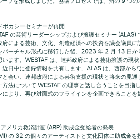
ループを形成しました。協議プロセスでは、州の 9 つの
アドボカシーセミナーが再開
AF の芸術リーダーシップおよび擁護セミナー (ALAS
府による芸術、文化、創造経済への投資を議会議員に訴えま
チャル形式に移行した後、2023 年 2 月 13 日から
います。WESTAF は、連邦政府による芸術擁護の現
近日中に登録情報を共有します。ALAS は、西部からワ
フと会い、連邦政府による芸術支援の現状と将来の見通
方法について WESTAF の理事と話し合うことを目
ンにより、再び対面式のフライインを企画できることを
) アメリカ救済計画 (ARP) 助成金受給者の発表
CNMI) の 32 の個々のアーティストと文化団体に助