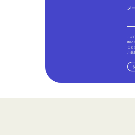
メ
このフ
802
こと
ル受