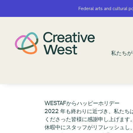
Federal arts and cultural p
Federal arts and cultural p
私たちが
私たちが
WESTAFからハッピーホリデー
2022 年も終わりに近づき、私たち
くださった皆様に感謝申し上げます
休暇中にスタッフがリフレッシュし、家