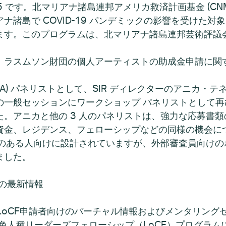
5 です。北マリアナ諸島連邦アメリカ救済計画基金 (CNM
ナ諸島で COVID-19 パンデミックの影響を受けた
ます。このプログラムは、北マリアナ諸島連邦芸術評議
ラスムソン財団の個人アーティストの助成金申請に関する
AA) パネリストとして、SIR ディレクターのアニカ・テ
一般セッションにワークショップ パネリストとして再び招
。アニカと他の 3 人のパネリストは、強力な応募書類の
資金、レジデンス、フェローシップなどの同様の機会に
能性のある人向けに設計されていますが、外部審査員向け
ました。
ークの最新情報
がLoCF申請者向けのバーチャル情報およびメンタリング
有色人種リーダーズフェローシップ（LoCF）プログラム