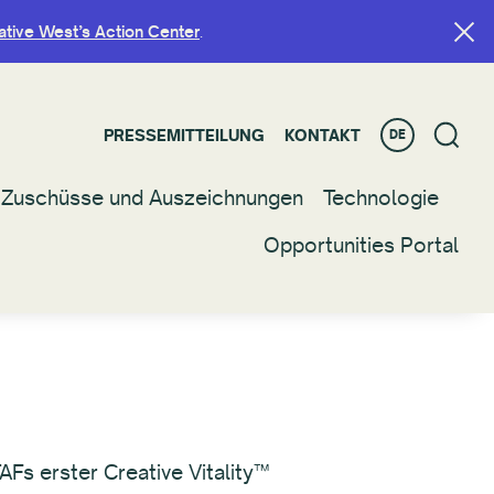
ative West’s Action Center
ative West’s Action Center
.
.
PRESSEMITTEILUNG
PRESSEMITTEILUNG
KONTAKT
KONTAKT
DE
DE
Zuschüsse und Auszeichnungen
Zuschüsse und Auszeichnungen
Technologie
Technologie
Opportunities Portal
Opportunities Portal
s erster Creative Vitality™