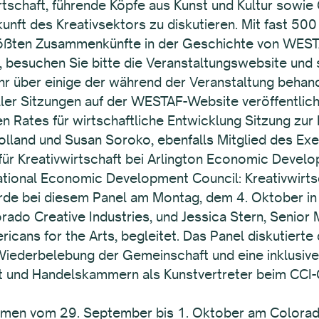
tschaft, führende Köpfe aus Kunst und Kultur sowie
ft des Kreativsektors zu diskutieren. Mit fast 500 
größten Zusammenkünfte in der Geschichte von WEST
 besuchen Sie bitte die Veranstaltungswebsite und 
 über einige der während der Veranstaltung behand
ler Sitzungen auf der WESTAF-Website veröffentlich
n Rates für wirtschaftliche Entwicklung Sitzung zur 
Holland und Susan Soroko, ebenfalls Mitglied des Ex
für Kreativwirtschaft bei Arlington Economic Develo
national Economic Development Council: Kreativwirts
urde bei diesem Panel am Montag, dem 4. Oktober in 
rado Creative Industries, und Jessica Stern, Senior 
cans for the Arts, begleitet. Das Panel diskutierte 
 Wiederbelebung der Gemeinschaft und eine inklusi
nst und Handelskammern als Kunstvertreter beim CCI-
men vom 29. September bis 1. Oktober am Colorado