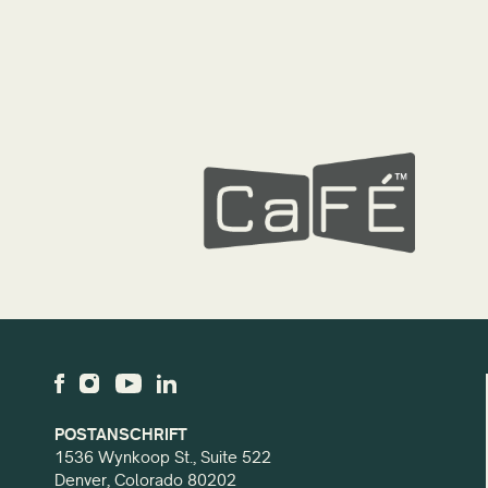
POSTANSCHRIFT
1536 Wynkoop St., Suite 522
Denver, Colorado 80202