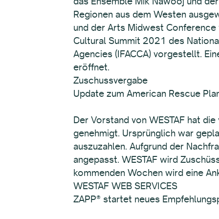
das Ensemble Mik Nawooj und der 
Regionen aus dem Westen ausgewäh
und der Arts Midwest Conference v
Cultural Summit 2021 des National
Agencies (IFACCA) vorgestellt. Ei
eröffnet.
Zuschussverg
Update zum American Rescue Plan
Der Vorstand von WESTAF hat die
genehmigt. Ursprünglich war gepla
auszuzahlen. Aufgrund der Nachfra
angepasst. WESTAF wird Zuschüsse 
kommenden Wochen wird eine Ankün
WESTAF WEB SERV
ZAPP® startet neues Empfehlung