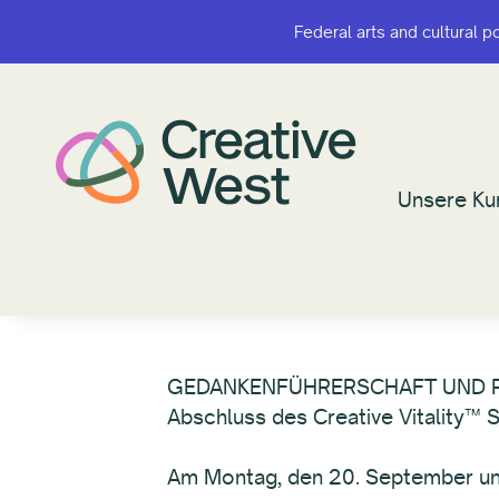
Federal arts and cultural p
Federal arts and cultural p
Unsere Ku
Unsere Ku
GEDANKENFÜHRERSCHAFT UN
Abschluss des Creative Vitality™
Am Montag, den 20. September und