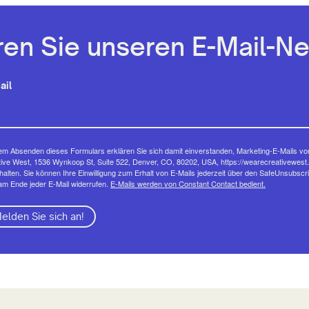
en Sie unseren E-Mail-Ne
ail
em Absenden dieses Formulars erklären Sie sich damit einverstanden, Marketing-E-Mails vo
ive West, 1536 Wynkoop St, Suite 522, Denver, CO, 80202, USA, https://wearecreativewest.
halten. Sie können Ihre Einwilligung zum Erhalt von E-Mails jederzeit über den SafeUnsubscr
am Ende jeder E-Mail widerrufen.
E-Mails werden von Constant Contact bedient.
elden Sie sich an!