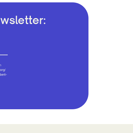
wsletter:
n
org/
ibe®-