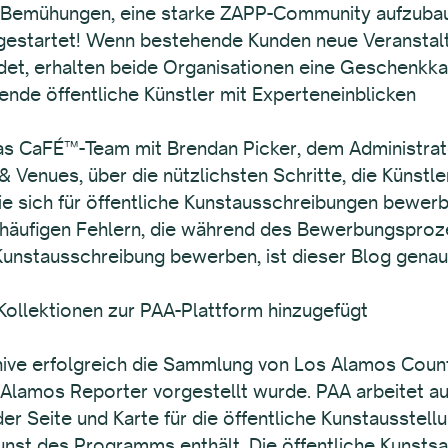
n Bemühungen, eine starke ZAPP-Community aufzubau
estartet! Wenn bestehende Kunden neue Veranstal
ldet, erhalten beide Organisationen eine Geschenk
ende öffentliche Künstler mit Experteneinblicken
as CaFÉ™-Team mit Brendan Picker, dem Administrato
Venues, über die nützlichsten Schritte, die Künstl
e sich für öffentliche Kunstausschreibungen bewerb
zu häufigen Fehlern, die während des Bewerbungspro
 Kunstausschreibung bewerben, ist dieser Blog genau 
Kollektionen zur PAA-Plattform hinzugefügt
ive erfolgreich die Sammlung von Los Alamos County 
Alamos Reporter vorgestellt wurde. PAA arbeitet au
er Seite und Karte für die öffentliche Kunstausstellu
e Kunst des Programms enthält. Die öffentliche Kuns