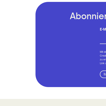
Abonnier
E-M
Mit d
Creat
zu er
Link 
M