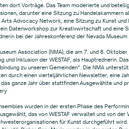
ielten dort Vorträge. Das Team moderierte und beteil
ionen, darunter eine Sitzung zu Handelskammern al
rts Advocacy Network, eine Sitzung zu Kunst und Ku
ein Datenworkshop zur Kreativwirtschaft und eine 
ednerin bei der Jahreskonferenz der Nevada Museum
seum Association (NMA), die am 7. und 8. Oktober s
ung und Inklusion der WESTAF, als Hauptrednerin. Da
erbindung zu unseren Gemeinden“. Die NMA unterstü
en durch einen vierteljährlichen Newsletter, eine J
das ganze Jahr über stattfinden.Ausgewählte und prä
ery
Ensembles wurden in der ersten Phase des Performi
usgewählt, das von WESTAF verwaltet und von der W
hwesterorganisationen für Kunst durchgeführt wird