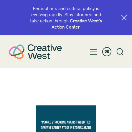
Federal arts and cultural policy is
evolving rapidly. Stay informed and
take action through
Creative West’s
Action Center
.
DE