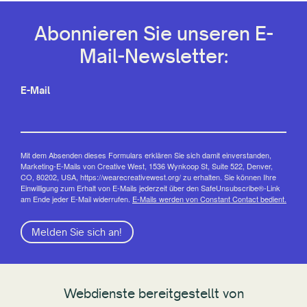
Abonnieren Sie unseren E-
Mail-Newsletter:
E-Mail
Mit dem Absenden dieses Formulars erklären Sie sich damit einverstanden,
Marketing-E-Mails von Creative West, 1536 Wynkoop St, Suite 522, Denver,
CO, 80202, USA, https://wearecreativewest.org/ zu erhalten. Sie können Ihre
Einwilligung zum Erhalt von E-Mails jederzeit über den SafeUnsubscribe®-Link
am Ende jeder E-Mail widerrufen.
E-Mails werden von Constant Contact bedient.
Melden Sie sich an!
Webdienste bereitgestellt von