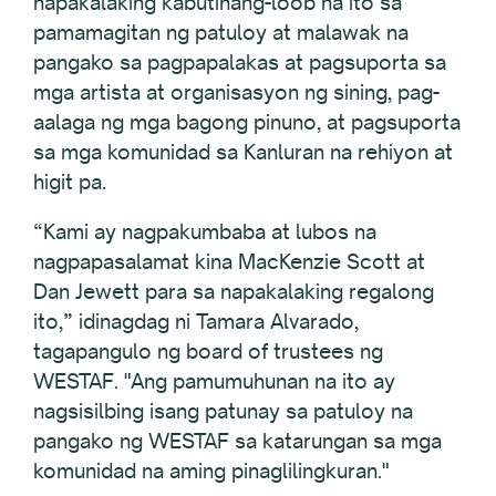
napakalaking kabutihang-loob na ito sa
pamamagitan ng patuloy at malawak na
pangako sa pagpapalakas at pagsuporta sa
mga artista at organisasyon ng sining, pag-
aalaga ng mga bagong pinuno, at pagsuporta
sa mga komunidad sa Kanluran na rehiyon at
higit pa.
“Kami ay nagpakumbaba at lubos na
nagpapasalamat kina MacKenzie Scott at
Dan Jewett para sa napakalaking regalong
ito,” idinagdag ni Tamara Alvarado,
tagapangulo ng board of trustees ng
WESTAF. "Ang pamumuhunan na ito ay
nagsisilbing isang patunay sa patuloy na
pangako ng WESTAF sa katarungan sa mga
komunidad na aming pinaglilingkuran."