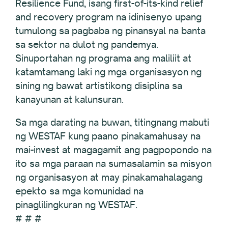
Resilience Fund, isang first-of-its-kind relief
and recovery program na idinisenyo upang
tumulong sa pagbaba ng pinansyal na banta
sa sektor na dulot ng pandemya.
Sinuportahan ng programa ang maliliit at
katamtamang laki ng mga organisasyon ng
sining ng bawat artistikong disiplina sa
kanayunan at kalunsuran.
Sa mga darating na buwan, titingnang mabuti
ng WESTAF kung paano pinakamahusay na
mai-invest at magagamit ang pagpopondo na
ito sa mga paraan na sumasalamin sa misyon
ng organisasyon at may pinakamahalagang
epekto sa mga komunidad na
pinaglilingkuran ng WESTAF.
# # #