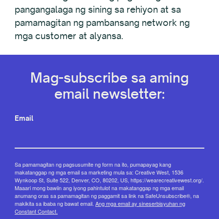
pangangalaga ng sining sa rehiyon at sa
pamamagitan ng pambansang network ng
mga customer at alyansa.
Mag-subscribe sa aming
email newsletter:
Email
Sa pamamagitan ng pagsusumite ng form na ito, pumapayag kang
makatanggap ng mga email sa marketing mula sa: Creative West, 1536
Wynkoop St, Suite 522, Denver, CO, 80202, US, https://wearecreativewest.org/.
Maaari mong bawiin ang iyong pahintulot na makatanggap ng mga email
anumang oras sa pamamagitan ng paggamit sa link na SafeUnsubscribe®, na
makikita sa ibaba ng bawat email.
Ang mga email ay sineserbisyuhan ng
Constant Contact.