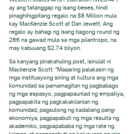
ay ang tatanggap ng isang beses, hindi
pinaghihigpitang regalo na $8 Million mula
kay MacKenzie Scott at Dan Jewett. Ang
regalo ay bahagi ng isang bagong round ng
286 na gawad mula sa mga pilantropo, na
may kabuuang $2.74 bilyon.
Sa kanyang pinakahuling post, isinulat ni
Mackenzie Scott: "Maaaring palakasin ng
mga institusyong sining at kultura ang mga
komunidad sa pamamagitan ng pagbabago
ng mga espasyo, pagpapaunlad ng empatiya,
pagpapakita ng pagkakakilanlan ng
komunidad, pagsulong ng kadaliang pang-
ekonomiya, pagpapabuti ng mga resulta ng
akademiko, pagpapababa ng mga rate ng
krimen, at pagpapabuti ng kalusugan ng isip,