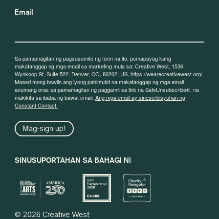
Email
Sa pamamagitan ng pagsusumite ng form na ito, pumapayag kang
makatanggap ng mga email sa marketing mula sa: Creative West, 1536
Wynkoop St, Suite 522, Denver, CO, 80202, US, https://wearecreativewest.org/.
Maaari mong bawiin ang iyong pahintulot na makatanggap ng mga email
anumang oras sa pamamagitan ng paggamit sa link na SafeUnsubscribe®, na
makikita sa ibaba ng bawat email.
Ang mga email ay sineserbisyuhan ng
Constant Contact.
Mag-sign up!
SINUSUPORTAHAN SA BAHAGI NI
© 2026 Creative West