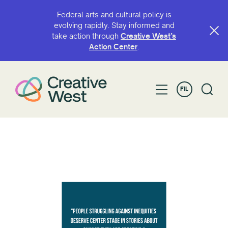
Federal arts and cultural policy is
evolving rapidly. Stay informed and
take action through
Creative West’s
Action Center
.
FIL