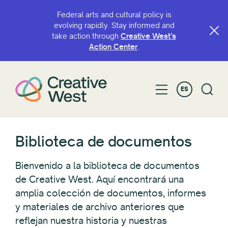
Federal arts and cultural policy is
evolving rapidly. Stay informed and
take action through
Creative West’s
BUSCAR POR NOMBRE O PALABRA CLAVE
Action Center
.
ES
FILTRAR POR
Categoría
Biblioteca de documentos
Defensa de las artes
Libros
Bienvenido a la biblioteca de documentos
Política cultural
de Creative West. Aquí encontrará una
Informes de impacto económico
amplia colección de documentos, informes
Investigación general
y materiales de archivo anteriores que
Investigación original
reflejan nuestra historia y nuestras