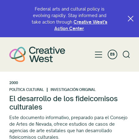
Federal arts and cultural policy is
evolving rapidly. Stay informed and
take action through
Creative West’s
Action Center
.
ES
2000
POLÍTICA CULTURAL
INVESTIGACIÓN ORIGINAL
El desarrollo de los fideicomisos
culturales
Este documento informativo, preparado para el Consejo
de Artes de Nevada, ofrece estudios de casos de
agencias de arte estatales que han desarrollado
fideicomisos culturales.