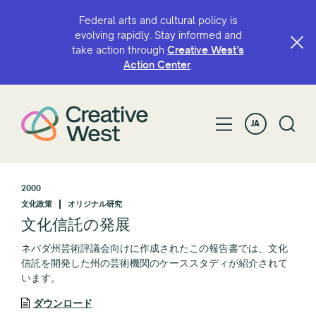
Federal arts and cultural policy is
evolving rapidly. Stay informed and
take action through
Creative West’s
Action Center
.
JA
2000
文化政策
オリジナル研究
文化信託の発展
ネバダ州芸術評議会向けに作成されたこの報告書では、文化
信託を開発した州の芸術機関のケーススタディが紹介されて
います。
ダウンロード